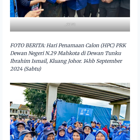
_cuva
FOTO BERITA: Hari Penamaan Calon (HPC) PRK
Dewan Negeri N.29 Mahkota di Dewan Tunku
Ibrahim Ismail, Kluang Johor. 14hb September
2024 (Sabtu)