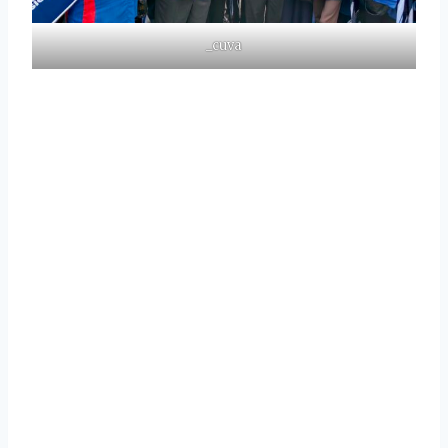
_cuva