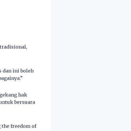
tradisional,
s dan ini boleh
againya.”
gekang hak
untuk bersuara
g the freedom of