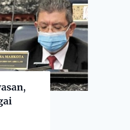
asan,
gai