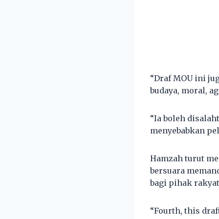
“Draf MOU ini ju
budaya, moral, a
“Ia boleh disalah
menyebabkan pela
Hamzah turut me
bersuara memand
bagi pihak rakyat
“Fourth, this dra