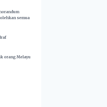
emorandum
bolehkan semua
raf
k orang Melayu