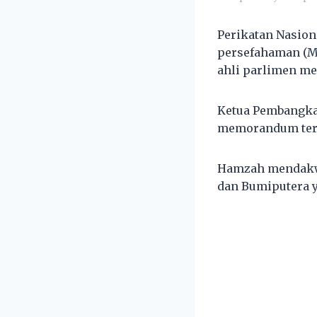
Perikatan Nasio
persefahaman (M
ahli parlimen m
Ketua Pembangka
memorandum ters
Hamzah mendakwa
dan Bumiputera 