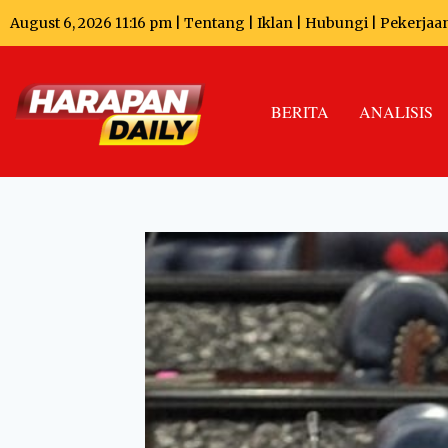
August 6, 2026 11:16 pm |
Tentang
|
Iklan
|
Hubungi
|
Pekerjaa
BERITA
ANALISIS