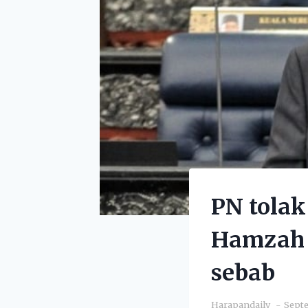
PN tola
Hamzah 
sebab
Harapandaily
Septe