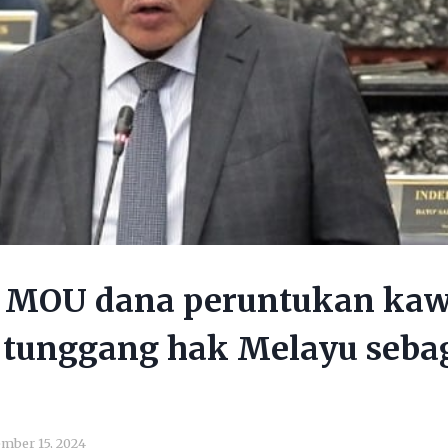
k MOU dana peruntukan kaw
tunggang hak Melayu seba
mber 15, 2024