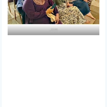
_cuva