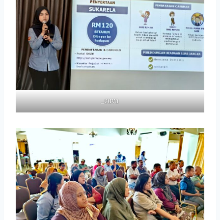
_cuva