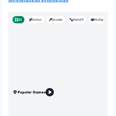
menoktahkan kemiskinan