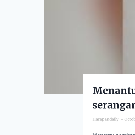
Menantu 
serangan
Harapandaily
Octob