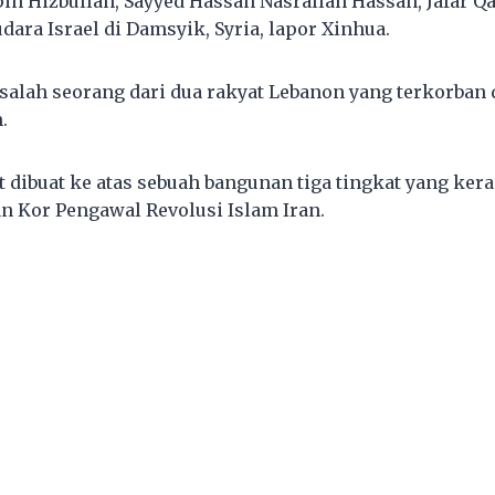
 Hizbullah, Sayyed Hassan Nasrallah Hassan, Jafar Qa
ara Israel di Damsyik, Syria, lapor Xinhua.
salah seorang dari dua rakyat Lebanon yang terkorban
.
t dibuat ke atas sebuah bangunan tiga tingkat yang ker
an Kor Pengawal Revolusi Islam Iran.