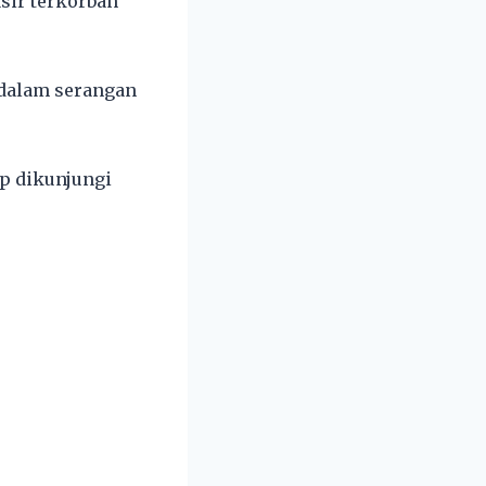
sir terkorban
 dalam serangan
ap dikunjungi