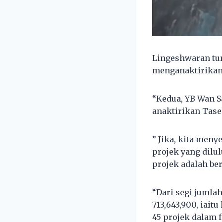
Lingeshwaran tu
menganaktirikan 
“Kedua, YB Wan S
anaktirikan Tase
” Jika, kita men
projek yang dilu
projek adalah be
“Dari segi jumla
713,643,900, iait
45 projek dalam f