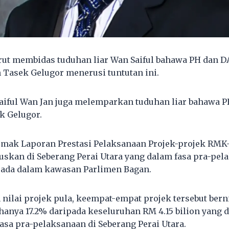
rut membidas tuduhan liar Wan Saiful bahawa PH dan 
Tasek Gelugor menerusi tuntutan ini.
aiful Wan Jan juga melemparkan tuduhan liar bahawa 
k Gelugor.
yemak Laporan Prestasi Pelaksanaan Projek-projek RMK-
luskan di Seberang Perai Utara yang dalam fasa pra-pel
rada dalam kawasan Parlimen Bagan.
h nilai projek pula, keempat-empat projek tersebut ber
u hanya 17.2% daripada keseluruhan RM 4.15 bilion yang 
asa pra-pelaksanaan di Seberang Perai Utara.