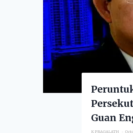
Peruntuk
Persekut
Guan En
K PRAGALATH
Octo