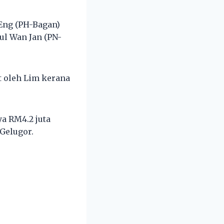
Eng (PH-Bagan)
ul Wan Jan (PN-
t oleh Lim kerana
ya RM4.2 juta
Gelugor.