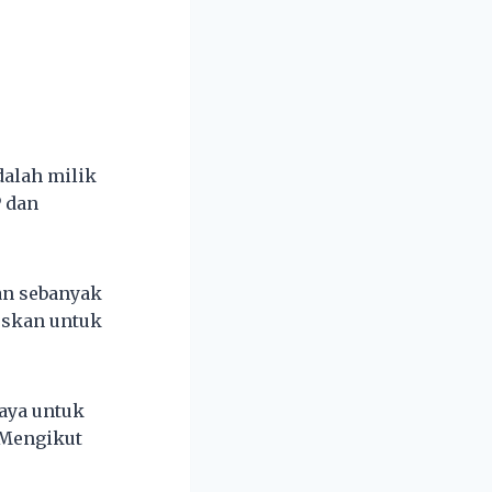
alah milik
 dan
an sebanyak
luskan untuk
aya untuk
 Mengikut