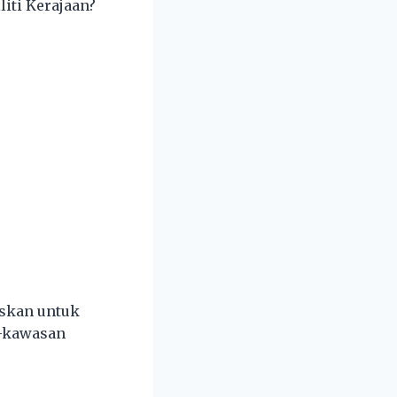
liti Kerajaan?
uskan untuk
n-kawasan