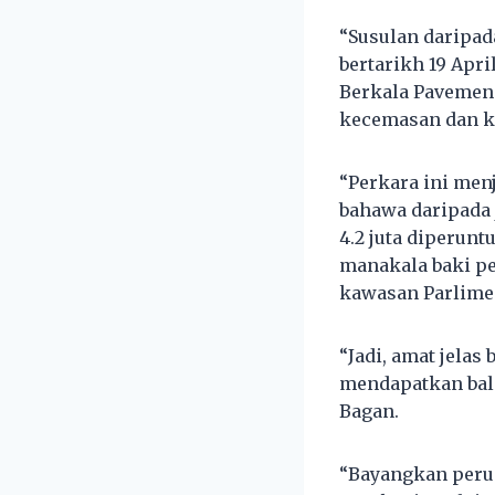
“Susulan daripad
bertarikh 19 Apri
Berkala Pavemen
kecemasan dan ke
“Perkara ini men
bahawa daripada 
4.2 juta diperun
manakala baki pe
kawasan Parlime
“Jadi, amat jela
mendapatkan bali
Bagan.
“Bayangkan perun