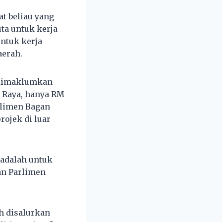
t beliau yang
ta untuk kerja
ntuk kerja
aerah.
i dimaklumkan
a Raya, hanya RM
rlimen Bagan
ojek di luar
 adalah untuk
an Parlimen
h disalurkan