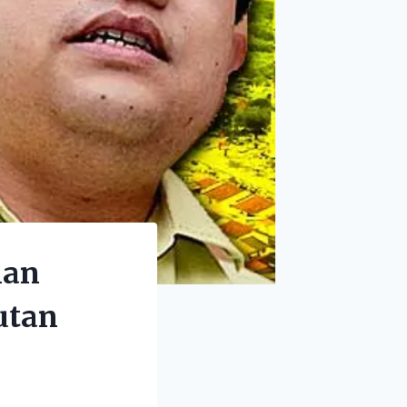
lan
utan