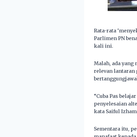
Rata-rata ‘menye
Parlimen PN bena
kali ini.
Malah, ada yang 
relevan lantara
bertanggungjawa
“Cuba Pas belaj
penyelesaian alt
kata Saiful Izham
Sementara itu, 
manafaat kepada 