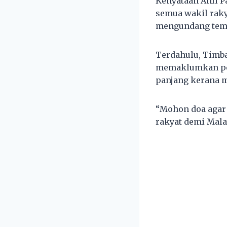
Kenyataan Ahli P
semua wakil raky
mengundang temp
Terdahulu, Timba
memaklumkan per
panjang kerana m
“Mohon doa agar
rakyat demi Malay