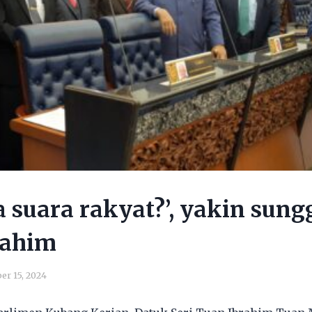
 suara rakyat?’, yakin sun
rahim
er 15, 2024