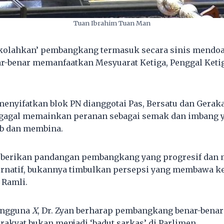
Tuan Ibrahim Tuan Man
kolahkan’ pembangkang termasuk secara sinis mendoa
r-benar memanfaatkan Mesyuarat Ketiga, Penggal Ketig
menyifatkan blok PN dianggotai Pas, Bersatu dan Geraka
n gagal memainkan peranan sebagai semak dan imbang 
b dan membina.
ar berikan pandangan pembangkang yang progresif dan
ernatif, bukannya timbulkan persepsi yang membawa ke
 Ramli.
pengguna
X
, Dr. Zyan berharap pembangkang benar-bena
rakyat bukan menjadi ‘badut sarkas’ di Parlimen.