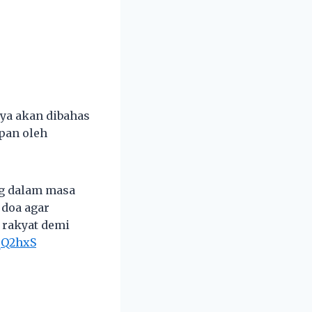
ya akan dibahas
pan oleh
ng dalam masa
 doa agar
 rakyat demi
SqQ2hxS