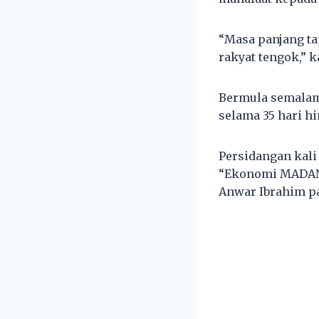
“Masa panjang ta
rakyat tengok,” k
Bermula semalam,
selama 35 hari h
Persidangan kal
“Ekonomi MADANI,
Anwar Ibrahim pa