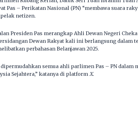
arlimen Kubang Kerian, Datuk Seri Tuan Ibrahim Tua
at Pas – Perikatan Nasional (PN) “membawa suara raky
elak netizen.
lan Presiden Pas merangkap Ahli Dewan Negeri Cheka 
sidangan Dewan Rakyat kali ini berlangsung dalam 
elibatkan perbahasan Belanjawan 2025.
 dipermudahkan semua ahli parlimen Pas – PN dalam
sia Sejahtera,” katanya di platform
X.