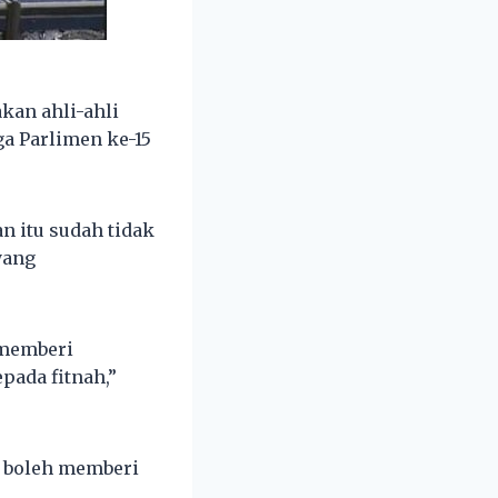
kan ahli-ahli
a Parlimen ke-15
n itu sudah tidak
yang
 memberi
pada fitnah,”
r boleh memberi