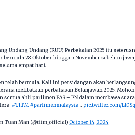
ng Undang-Undang (RUU) Perbekalan 2025 itu seterusn
ar bermula 28 Oktober hingga 5 November sebelum jawa
selama empat hari.
n telah bermula. Kali ini persidangan akan berlangsu
kerana melibatkan perbahasan Belanjawan 2025. Mohon
 semua ahli parlimen PAS – PN dalam membawa suara
tera.
#TITM
#parlimenmalaysia
…
pic.twitter.com/LI0
m Tuan Man (@titm_official)
October 14, 2024