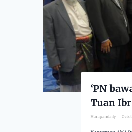
‘PN bawa
Tuan Ib
Harapandaily
Octob