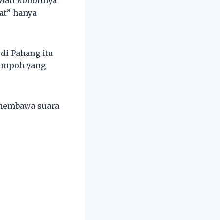
n Man kononnya
at” hanya
di Pahang itu
tempoh yang
 membawa suara