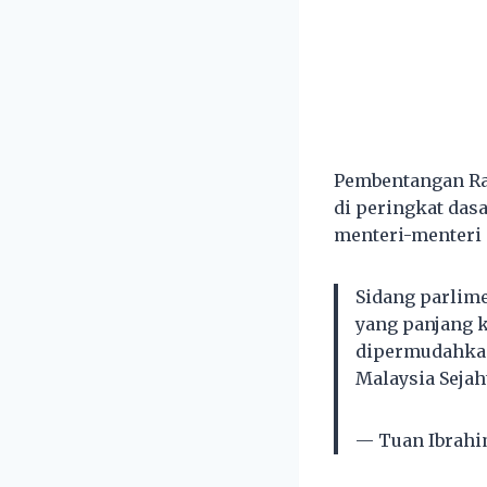
Pembentangan Ra
di peringkat das
menteri-menteri 
Sidang parlime
yang panjang 
dipermudahkan
Malaysia Sejah
— Tuan Ibrahi