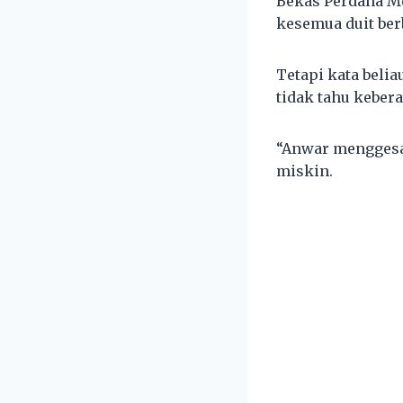
Bekas Perdana M
kesemua duit ber
Tetapi kata belia
tidak tahu keber
“Anwar menggesa
miskin.