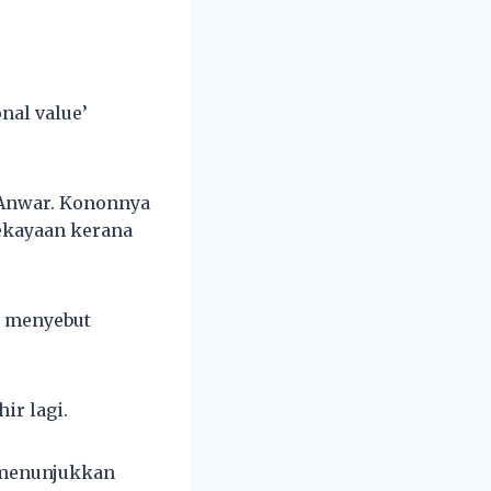
nal value’
S Anwar. Kononnya
ekayaan kerana
k menyebut
ir lagi.
 menunjukkan