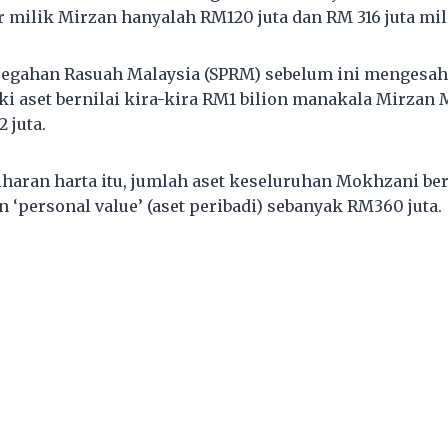
 milik Mirzan hanyalah RM120 juta dan RM 316 juta mi
cegahan Rasuah Malaysia (SPRM) sebelum ini menges
i aset bernilai kira-kira RM1 bilion manakala Mirzan 
 juta.
iharan harta itu, jumlah aset keseluruhan Mokhzani ber
 ‘personal value’ (aset peribadi) sebanyak RM360 juta.