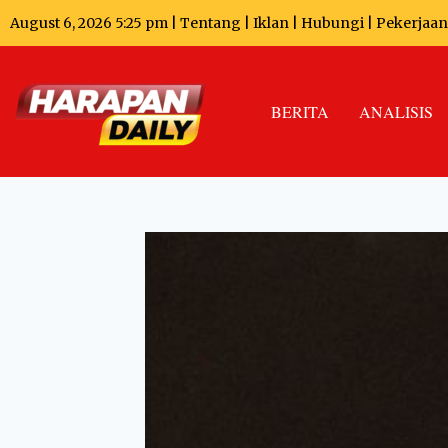
August 6, 2026 5:25 pm |
Tentang
|
Iklan
|
Hubungi
|
Pekerjaan
BERITA
ANALISIS