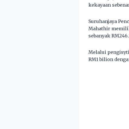
kekayaan sebenar
Suruhanjaya Pen
Mahathir memilik
sebanyak RM246.2
Melalui pengisyt
RM1 bilion dengan