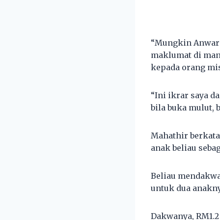
“Mungkin Anwar ta
maklumat di mana
kepada orang mi
“Ini ikrar saya d
bila buka mulut, b
Mahathir berkat
anak beliau sebag
Beliau mendakwa 
untuk dua anakny
Dakwanya, RM1.2 