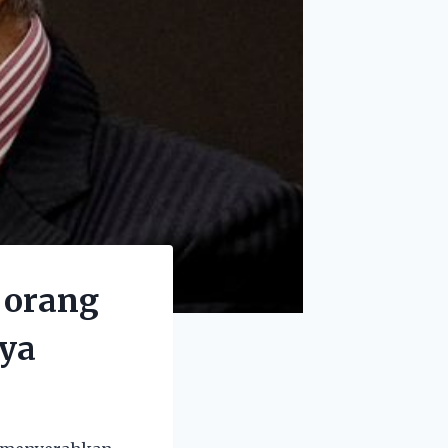
 orang
nya