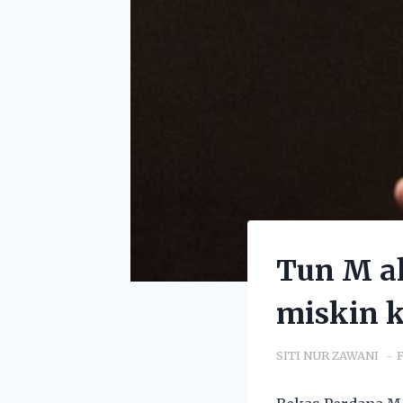
Tun M a
miskin k
SITI NUR ZAWANI
F