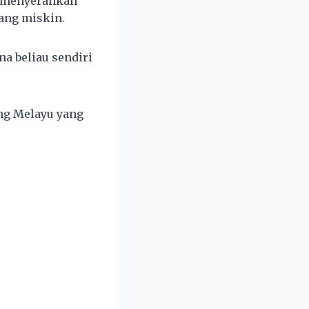
n menyerahkan
rang miskin.
na beliau sendiri
ng Melayu yang