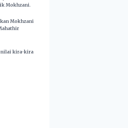
lik Mokhzani.
ahkan Mokhzani
Mahathir
nilai kira-kira