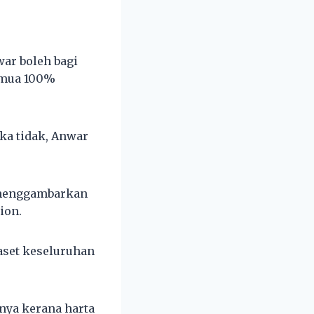
war boleh bagi
semua 100%
ika tidak, Anwar
a menggambarkan
ion.
 aset keseluruhan
nya kerana harta