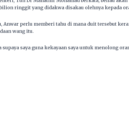
enteri, Tun Dr Mahathir Mohamad berkata, beliau aka
bilion ringgit yang didakwa disakau olehnya kepada o
u, Anwar perlu memberi tahu di mana duit tersebut kera
adaan wang itu.
 supaya saya guna kekayaan saya untuk menolong ora