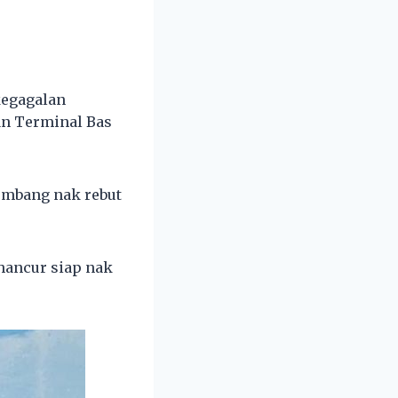
kegagalan
an Terminal Bas
sembang nak rebut
hancur siap nak