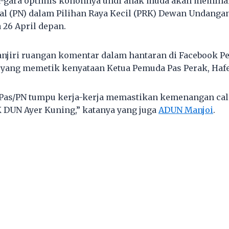
a-gara optimis kononnya undi anak muda akan memiha
al (PN) dalam Pilihan Raya Kecil (PRK) Dewan Undanga
 26 April depan.
njiri ruangan komentar dalam hantaran di Facebook P
i yang memetik kenyataan Ketua Pemuda Pas Perak, Hafe
 Pas/PN tumpu kerja-kerja memastikan kemenangan ca
 DUN Ayer Kuning,” katanya yang juga
ADUN Manjoi
.