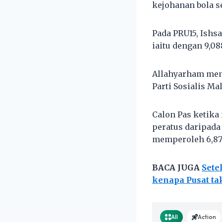
kejohanan bola s
Pada PRU15, Ishs
iaitu dengan 9,0
Allahyarham menda
Parti Sosialis Mal
Calon Pas ketika
peratus daripad
memperoleh 6,875
BACA JUGA
Sete
kenapa Pusat ta