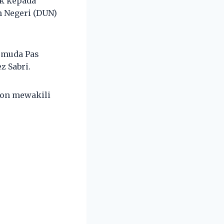
k kepada
n Negeri (DUN)
emuda Pas
z Sabri.
lon mewakili