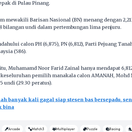
epak di Pulau Pinang.
am mewakili Barisan Nasional (BN) menang dengan 2,213
88 bilangan undi dalam pertembungan lima penjuru.
hului calon PH (6,875), PN (6,812), Parti Pejuang Tanah
aysia (586).
 itu, Muhamamd Noor Farid Zainal hanya mendapat 6,812 
a keseluruhan pemilih manakala calon AMANAH, Mohd 
 undi (29.30 peratus).
lah banyak kali gagal siap stesen bas bersepadu, sen
k bina