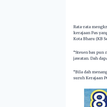
Rata-rata mengk
kerajaan Pas ya
Kota Bharu (KB S
“Stesen bas pun
jawatan. Dah dapa
“Bila dah menang
suruh Kerajaan Pu