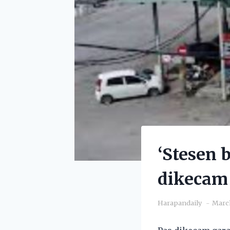
‘Stesen 
dikecam
Harapandaily
March