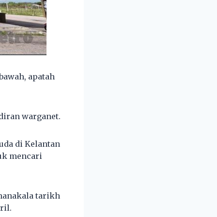
 bawah, apatah
diran warganet.
da di Kelantan
tuk mencari
manakala tarikh
il.