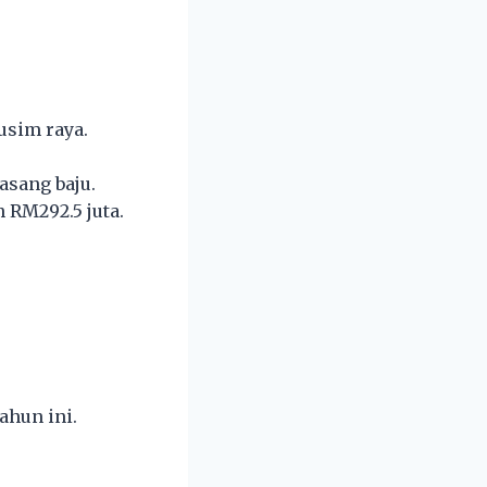
usim raya.
asang baju.
 RM292.5 juta.
ahun ini.