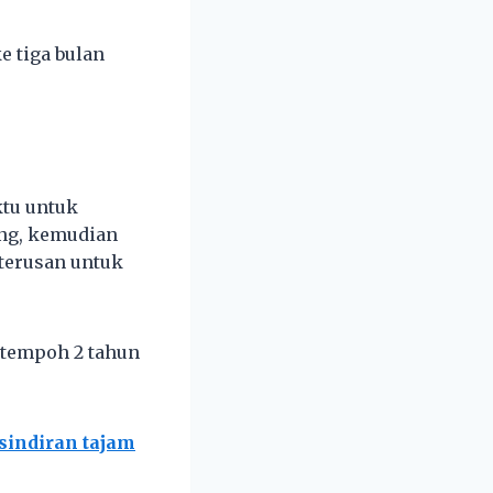
e tiga bulan
ktu untuk
ang, kemudian
terusan untuk
 tempoh 2 tahun
sindiran tajam