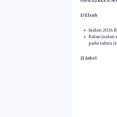
Oleh EZREEN M
1) Elrah
Jualan 2024 
Kalau jualan
pada tahun in
2) Jakel