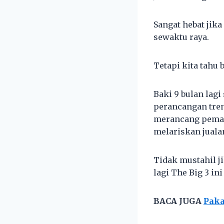
Sangat hebat jik
sewaktu raya.
Tetapi kita tahu 
Baki 9 bulan lag
perancangan tren
merancang pemas
melariskan juala
Tidak mustahil j
lagi The Big 3 i
BACA JUGA
Paka