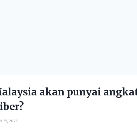
Malaysia akan punyai angka
iber?
 25, 2025