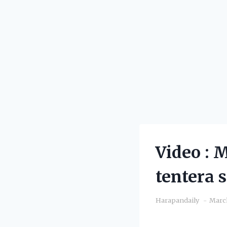
Video : 
tentera s
Harapandaily
March