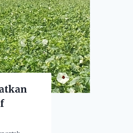
patkan
f