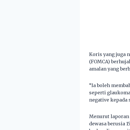
Koris yang juga 
(FOMCA) berhujah
amalan yang berb
“Ia boleh membah
seperti glaukoma
negative kepada 
Menurut laporan 
dewasa berusia 15