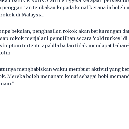
bakau Datuk K Koris Atan menggesa kerajaan persekutu
penggantian tembakau kepada kenaf kerana ia boleh
rokok di Malaysia.
tanpa bekalan, penghasilan rokok akan berkurangan da
ap rokok menjalani pemulihan secara ‘cold turkey’ d
imptom tertentu apabila badan tidak mendapat bahan-
otin.
tutnya menghabiskan waktu membuat aktiviti yang ber
k. Mereka boleh menanam kenaf sebagai hobi meman
anam.”