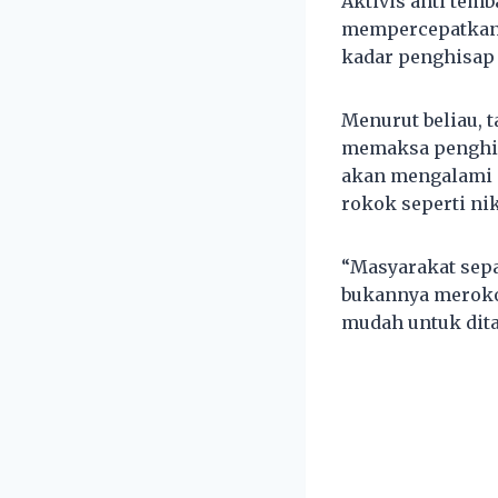
Aktivis anti tem
mempercepatkan 
kadar penghisap 
Menurut beliau, 
memaksa penghis
akan mengalami s
rokok seperti nik
“Masyarakat sepa
bukannya meroko
mudah untuk dit