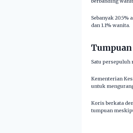
berbanding wanit
Sebanyak 20.5% a
dan 1.1% wanita.
Tumpuan 
Satu persepuluh 
Kementerian Kesi
untuk mengurang
Koris berkata d
tumpuan meskipu