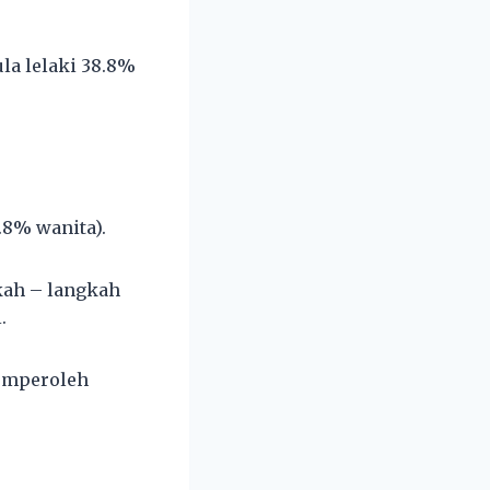
la lelaki 38.8%
.8% wanita).
kah – langkah
.
memperoleh