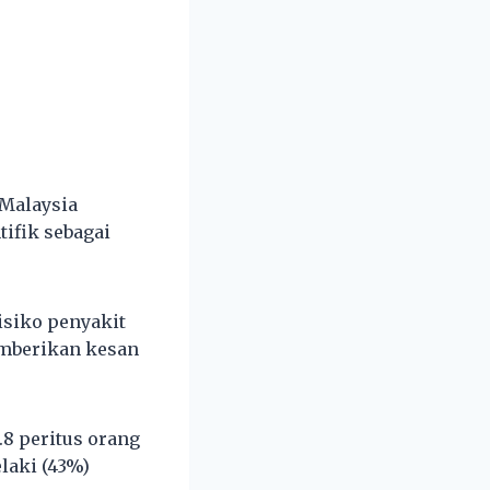
 Malaysia
ifik sebagai
isiko penyakit
memberikan kesan
.8 peritus orang
elaki (43%)