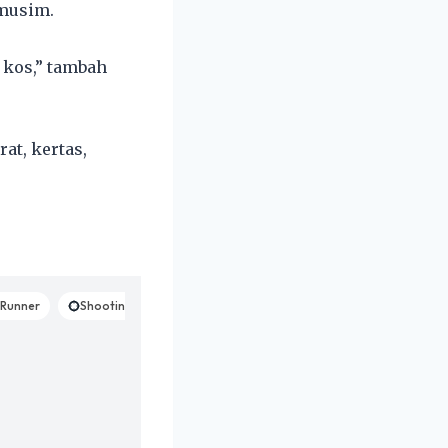
 musim.
 kos,” tambah
at, kertas,