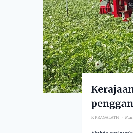
Kerajaan
penggan
K PRAGALATH
Marc