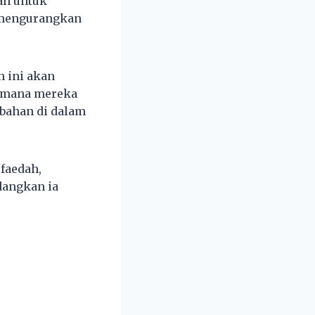
an untuk
 mengurangkan
n ini akan
i mana mereka
bahan di dalam
faedah,
dangkan ia