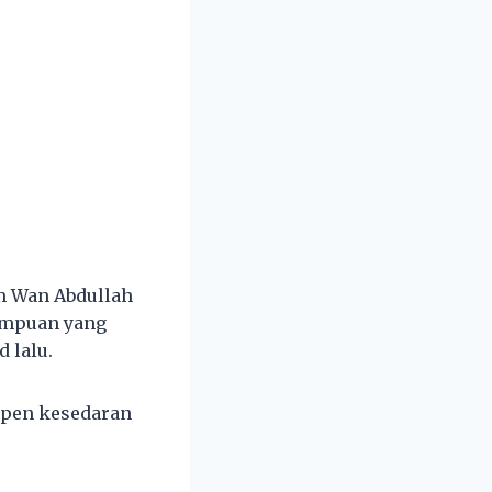
m Wan Abdullah
umpuan yang
 lalu.
mpen kesedaran