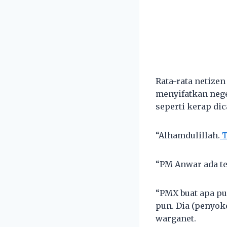
Rata-rata netize
menyifatkan neger
seperti kerap d
“Alhamdulillah.
T
“PM Anwar ada t
“PMX buat apa pu
pun. Dia (penyo
warganet.