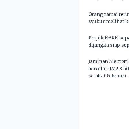
Orang ramai teru
syukur melihat k
Projek KBKK sepa
dijangka siap se
Jaminan Menteri 
bernilai RM2.3 b
setakat Februari l