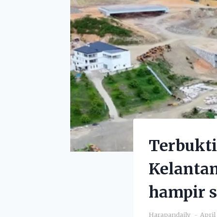
Terbukti
Kelantan
hampir s
Harapandaily
April