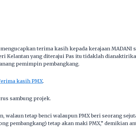
n mengucapkan terima kasih kepada kerajaan MADANI s
i Kelantan yang diterajui Pas itu tidaklah dianaktirika
icanang pemimpin pembangkang.
erima kasih PMX
.
erus sambung projek.
n, walaun tetap benci walaupun PMX beri seorang sejuta
kong pembangkang) tetap akan maki PMX,” demikian an