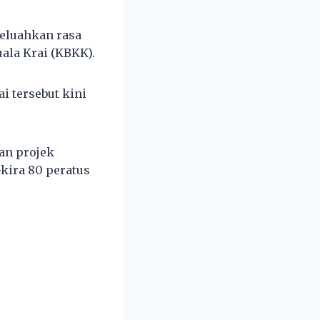
meluahkan rasa
ala Krai (KBKK).
i tersebut kini
lan projek
kira 80 peratus