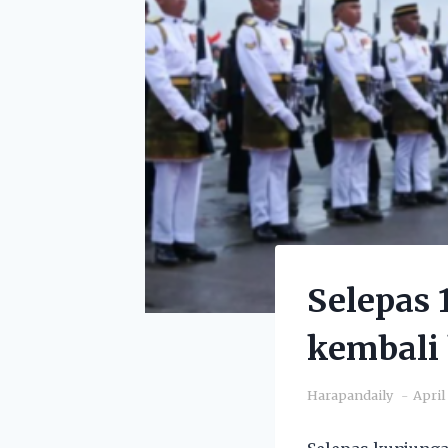
Selepas 
kembali 
Harapandaily
April