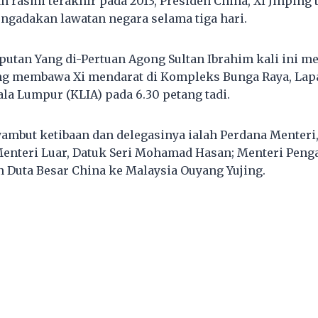
 rasmi terakhir pada 2013, Presiden China, Xi Jinping t
engadakan lawatan negara selama tiga hari.
putan Yang di-Pertuan Agong Sultan Ibrahim kali ini 
ng membawa Xi mendarat di Kompleks Bunga Raya, La
la Lumpur (KLIA) pada 6.30 petang tadi.
ambut ketibaan dan delegasinya ialah Perdana Menteri,
enteri Luar, Datuk Seri Mohamad Hasan; Menteri Peng
 Duta Besar China ke Malaysia Ouyang Yujing.