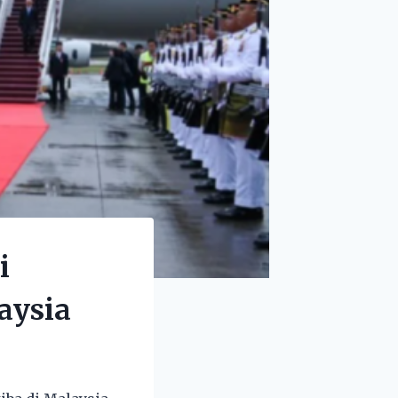
i
aysia