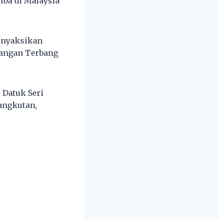
iba di Malaysia
menyaksikan
pangan Terbang
 Datuk Seri
angkutan,