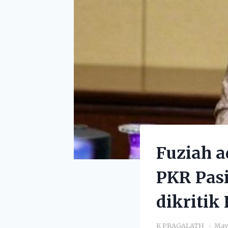
Fuziah a
PKR Pas
dikritik 
K PRAGALATH
May 