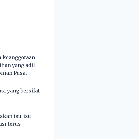
n keanggotaan
ihan yang adil
pinan Pusat.
i yang bersifat
skan isu-isu
si terus