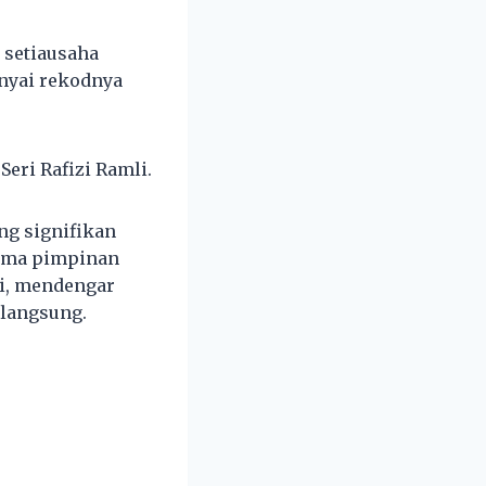
 setiausaha
nyai rekodnya
Seri Rafizi Ramli.
ing signifikan
sama pimpinan
bi, mendengar
 langsung.