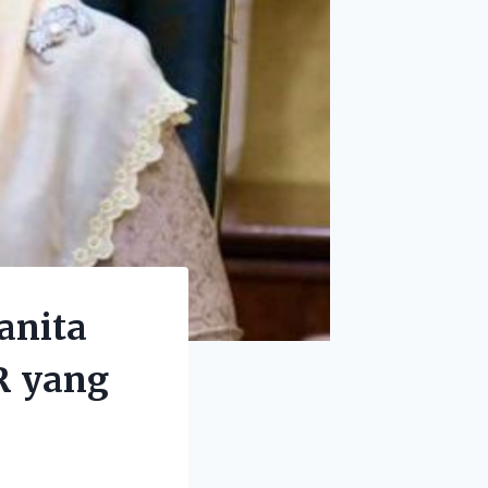
anita
R yang