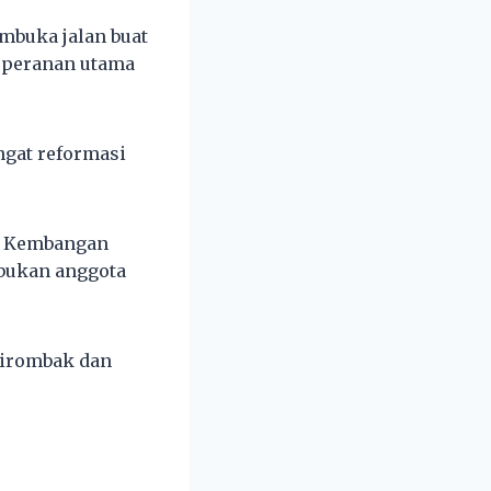
mbuka jalan buat
 peranan utama
ngat reformasi
ri Kembangan
 bukan anggota
dirombak dan