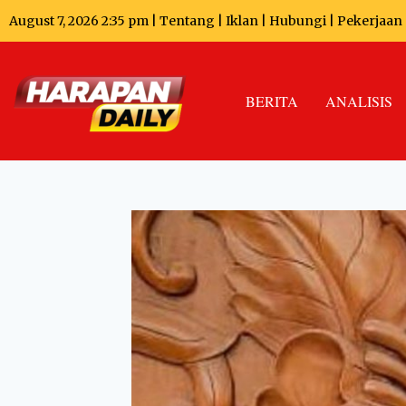
August 7, 2026 2:35 pm |
Tentang
|
Iklan
|
Hubungi
|
Pekerjaan
BERITA
ANALISIS