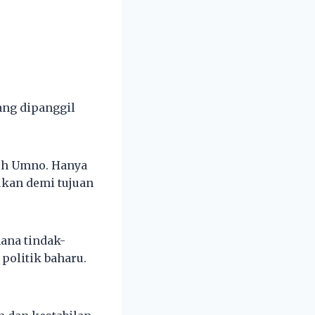
ang dipanggil
leh Umno. Hanya
ukan demi tujuan
mana tindak-
olitik baharu.