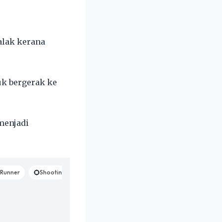
alak kerana
k bergerak ke
menjadi