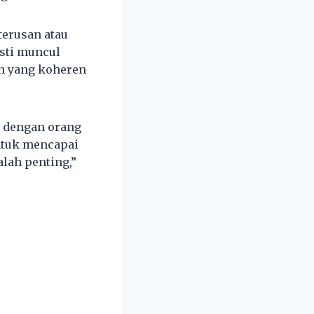
terusan atau
esti muncul
an yang koheren
, dengan orang
ntuk mencapai
lah penting,”