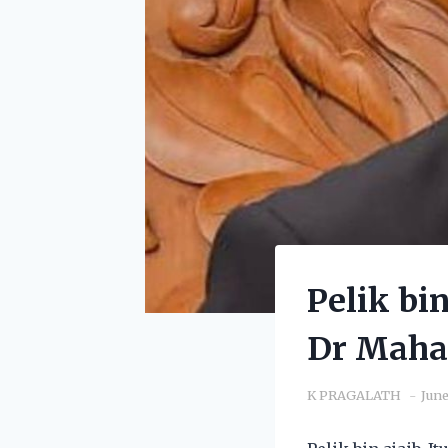
Pelik bi
Dr Maha
K PRAGALATH
June