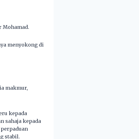
ir Mohamad.
inya menyokong di
sia makmur,
eru kepada
n sahaja kepada
h perpaduan
 stabil.