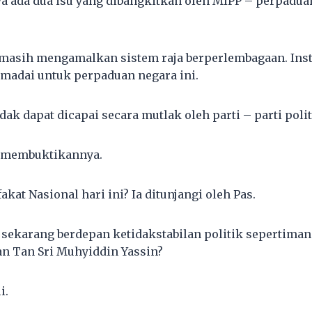
 ada dua isu yang dibangkitkan oleh MIPP – perpadua
masih mengamalkan sistem raja berperlembagaan. Insti
madai untuk perpaduan negara ini.
idak dapat dicapai secara mutlak oleh parti – parti polit
n membuktikannya.
at Nasional hari ini? Ia ditunjangi oleh Pas.
sekarang berdepan ketidakstabilan politik sepertiman
n Tan Sri Muhyiddin Yassin?
i.