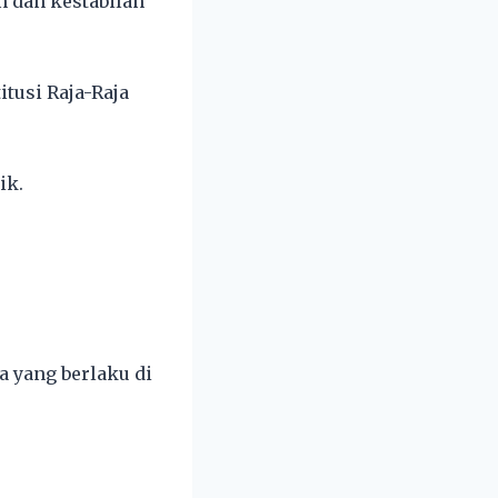
n dan kestabilan
tusi Raja-Raja
ik.
a yang berlaku di