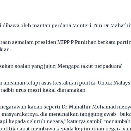
ini dibawa oleh mantan perdana Menteri Tun Dr Mahath
taan semalam presiden MIPP P Punithan berkata part
duan.
kan soalan yang jujur: Mengapa takut perpaduan?
 ancaman tetapi asas kestabilan politik. Untuk Malay
 tadbir urus mesti kekal diutamakan.
g negarawan kanan seperti Dr Mahathir Mohamad meny
 masyarakatnya, dia menunaikan tanggungjawab—buka
tapi kepada seluruh negara,” katanya sambil menamba
 politik dapat membawa kepada kepimpinan negara yang