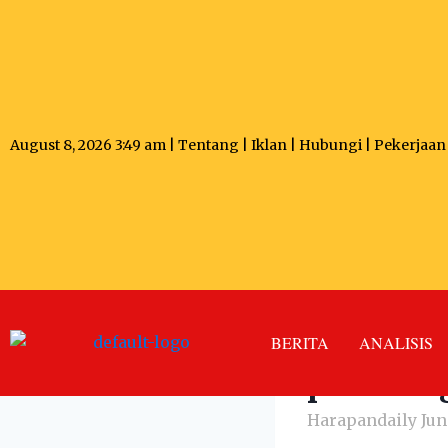
August 8, 2026 3:49 am |
Tentang
|
Iklan
|
Hubungi
|
Pekerjaan
Video :
hadapan 
BERITA
ANALISIS
pemban
Harapandaily
Jun