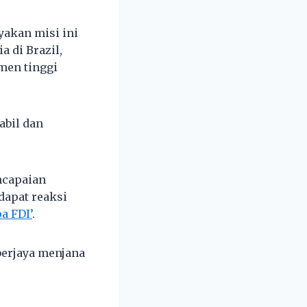
akan misi ini
 di Brazil,
men tinggi
abil dan
ncapaian
dapat reaksi
a FDI’
.
 berjaya menjana