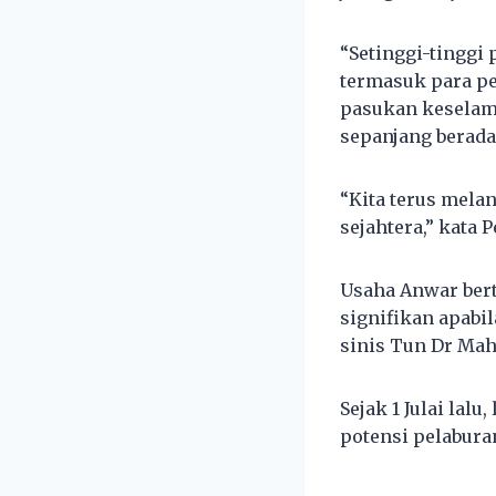
“Setinggi-tinggi
termasuk para pe
pasukan keselama
sepanjang berada 
“Kita terus mela
sejahtera,” kata 
Usaha Anwar ber
signifikan apabi
sinis Tun Dr Mah
Sejak 1 Julai lal
potensi pelaburan