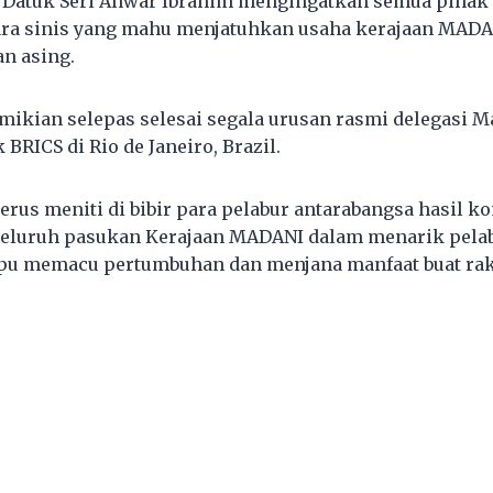
 Datuk Seri Anwar Ibrahim mengingatkan semua pihak
ra sinis yang mahu menjatuhkan usaha kerajaan MADA
n asing.
emikian selepas selesai segala urusan rasmi delegasi 
RICS di Rio de Janeiro, Brazil.
erus meniti di bibir para pelabur antarabangsa hasil k
seluruh pasukan Kerajaan MADANI dalam menarik pelab
pu memacu pertumbuhan dan menjana manfaat buat rak