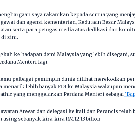
 penghargaan saya rakamkan kepada semua yang menjay
gawai dan agensi kementerian, Kedutaan Besar Malaysia
tan serta para petugas media atas dedikasi dan komit
di sini.
ngkah ke hadapan demi Malaysia yang lebih disegani, st
Perdana Menteri lagi.
temu pelbagai pemimpin dunia dilihat merekodkan pe
la menarik lebih banyak FDI ke Malaysia walaupun men
athir yang menggelarkan Perdana Menteri sebagai
‘Bap
u, lawatan Anwar dan delegasi ke Itali dan Perancis telah
 asing sebanyak kira-kira RM 12.13 bilion.