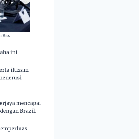
 Rio.
ha ini.
erta iltizam
menerusi
berjaya mencapai
dengan Brazil.
 memperluas