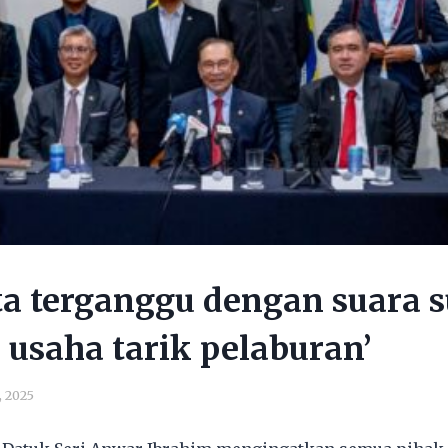
ta terganggu dengan suara
 usaha tarik pelaburan’
, 2025