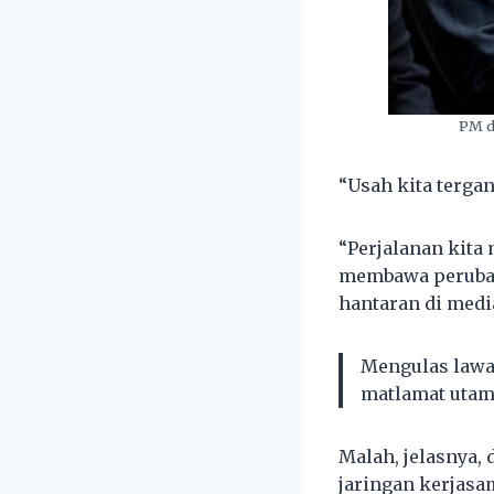
PM d
“Usah kita terga
“Perjalanan kita
membawa perubaha
hantaran di media
Mengulas lawat
matlamat utam
Malah, jelasnya,
jaringan kerjasam