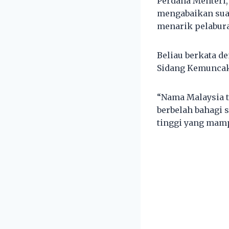
Perdana Menteri,
mengabaikan sua
menarik pelabura
Beliau berkata d
Sidang Kemuncak B
“Nama Malaysia t
berbelah bahagi 
tinggi yang mam