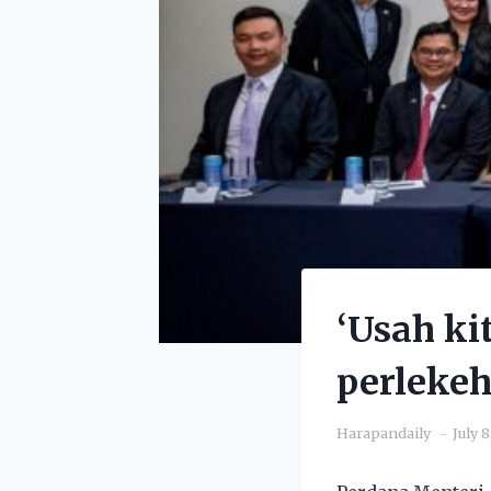
‘Usah ki
perlekeh
Harapandaily
July 8