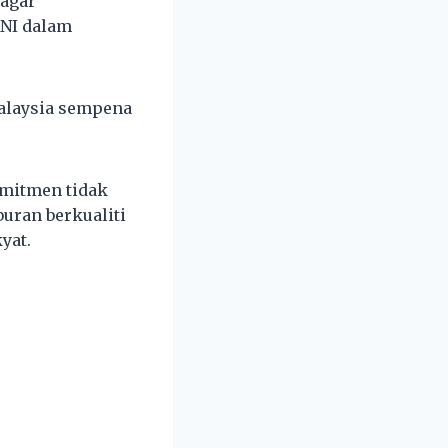
 agar
NI dalam
Malaysia sempena
omitmen tidak
uran berkualiti
yat.