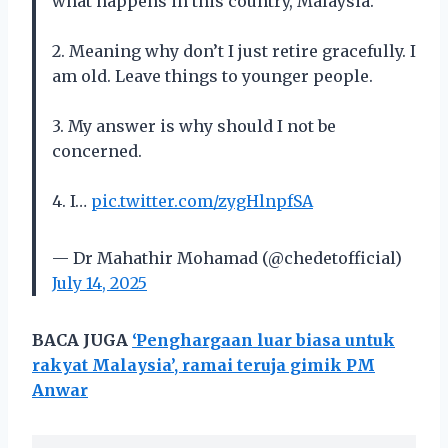
what happens in this country, Malaysia.
2. Meaning why don’t I just retire gracefully. I
am old. Leave things to younger people.
3. My answer is why should I not be
concerned.
4. I…
pic.twitter.com/zygHlnpfSA
— Dr Mahathir Mohamad (@chedetofficial)
July 14, 2025
BACA JUGA
‘Penghargaan luar biasa untuk
rakyat Malaysia’, ramai teruja gimik PM
Anwar