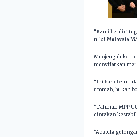
“Kami berdiri te
nilai Malaysia M
Menjengah ke ru
menyifatkan mere
“Ini baru betul 
ummah, bukan bo
“Tahniah MPP UU
cintakan kestabi
“Apabila golonga