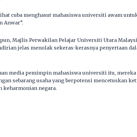
ihat cuba menghasut mahasiswa universiti awam untu
n Anwar”.
un, Majlis Perwakilan Pelajar Universiti Utara Malay
dirian jelas menolak sekeras-kerasnya penyertaan d
an media pemimpin mahasiswa universiti itu, mereka 
gan sebarang usaha yang berpotensi mencetuskan ket
n keharmonian negara.