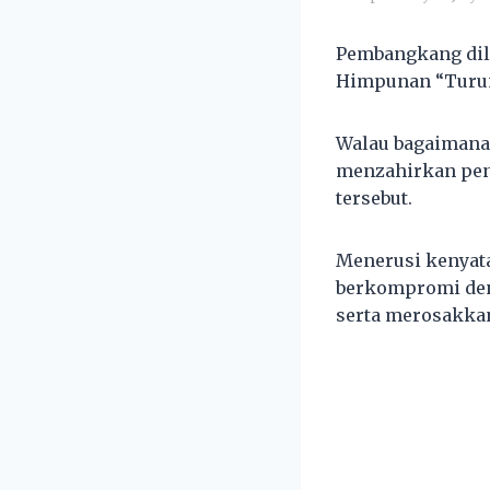
Pembangkang dil
Himpunan “Turu
Walau bagaimanap
menzahirkan pen
tersebut.
Menerusi kenyata
berkompromi den
serta merosakka