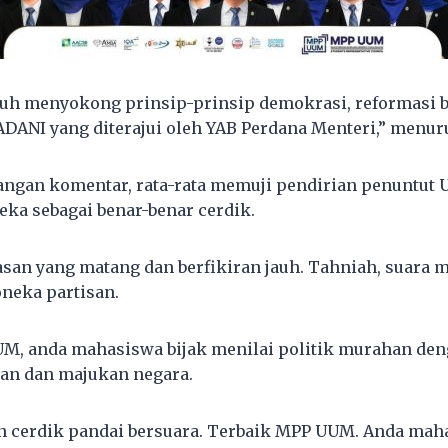
guh menyokong prinsip-prinsip demokrasi, reformasi be
ADANI yang diterajui oleh YAB Perdana Menteri,” menur
angan komentar, rata-rata memuji pendirian penuntut
ka sebagai benar-benar cerdik.
ulasan yang matang dan berfikiran jauh. Tahniah, suara
neka partisan.
M, anda mahasiswa bijak menilai politik murahan de
lan dan majukan negara.
n cerdik pandai bersuara. Terbaik MPP UUM. Anda ma