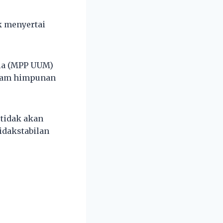
k menyertai
sia (MPP UUM)
alam himpunan
tidak akan
idakstabilan