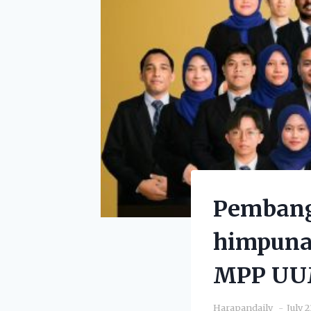
Pembang
himpunan
MPP U
Harapandaily
July 2