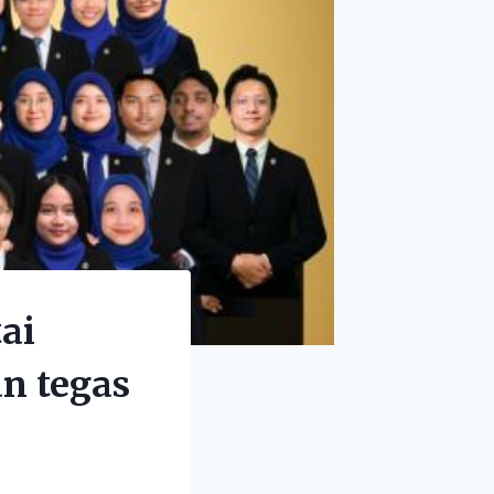
ai
n tegas