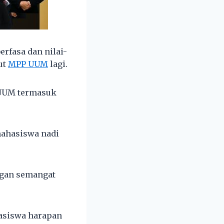
rfasa dan nilai-
ut
MPP UUM
lagi.
 UUM termasuk
 mahasiswa nadi
ngan semangat
hasiswa harapan