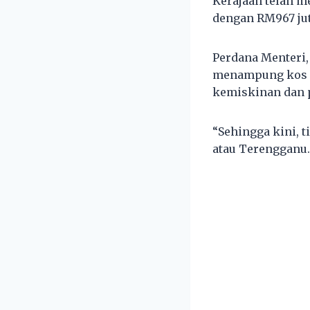
Kerajaan telah m
dengan RM967 jut
Perdana Menteri,
menampung kos e
kemiskinan dan p
“Sehingga kini, t
atau Terengganu.