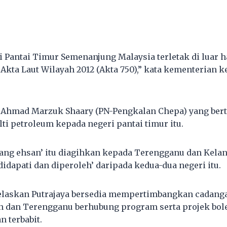
 Pantai Timur Semenanjung Malaysia terletak di luar ha
 Akta Laut Wilayah 2012 (Akta 750),” kata kementerian
Ahmad Marzuk Shaary (PN-Pengkalan Chepa) yang bert
ti petroleum kepada negeri pantai timur itu.
wang ehsan’ itu diagihkan kepada Terengganu dan Kela
didapati dan diperoleh’ daripada kedua-dua negeri itu.
elaskan Putrajaya bersedia mempertimbangkan cadang
n dan Terengganu berhubung program serta projek bole
n terbabit.