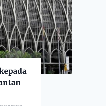
 kepada
antan