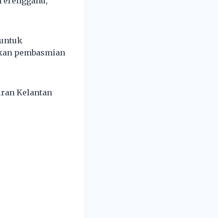
 Terengganu,
 untuk
akan pembasmian
airan Kelantan