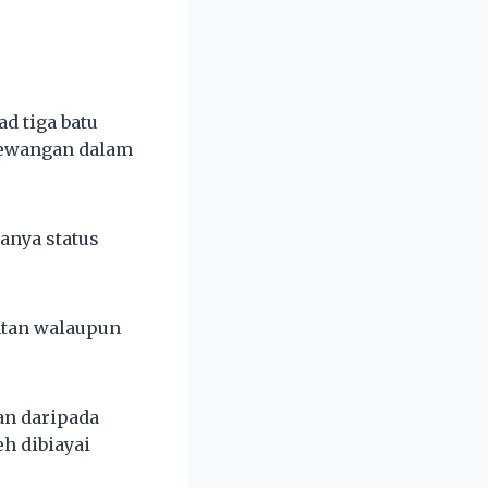
d tiga batu
 kewangan dalam
anya status
ntan walaupun
an daripada
h dibiayai