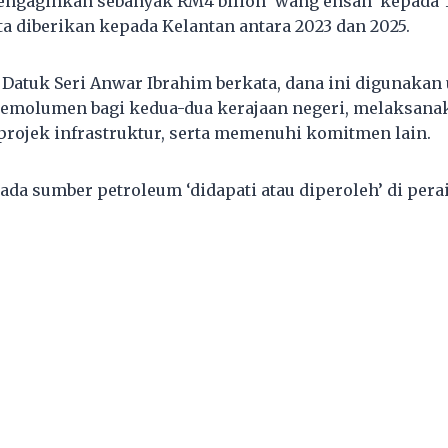
engagihkan sebanyak RM4 bilion ‘wang ehsan’ kepada
a diberikan kepada Kelantan antara 2023 dan 2025.
 Datuk Seri Anwar Ibrahim berkata, dana ini digunakan
molumen bagi kedua-dua kerajaan negeri, melaksan
rojek infrastruktur, serta memenuhi komitmen lain.
iada sumber petroleum ‘didapati atau diperoleh’ di per