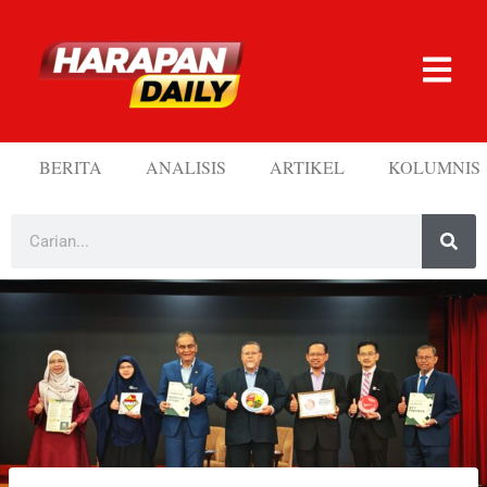
BERITA
ANALISIS
ARTIKEL
KOLUMNIS