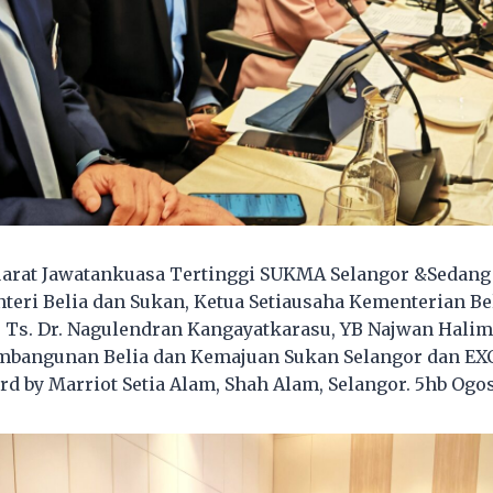
arat Jawatankuasa Tertinggi SUKMA Selangor &Sedang
eri Belia dan Sukan, Ketua Setiausaha Kementerian Be
o’ Ts. Dr. Nagulendran Kangayatkarasu, YB Najwan Hali
mbangunan Belia dan Kemajuan Sukan Selangor dan E
rd by Marriot Setia Alam, Shah Alam, Selangor. 5hb Ogos