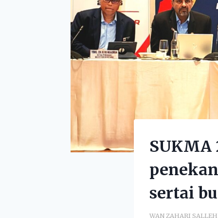
SUKMA 2
penekan
sertai b
WAN ZAHARI SALLEH