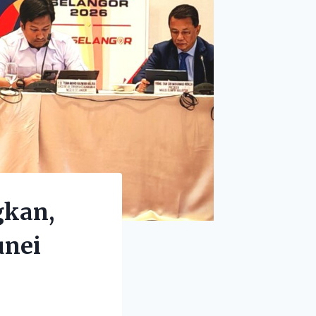
gkan,
unei