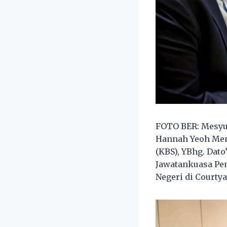
FOTO BER: Mesyu
Hannah Yeoh Ment
(KBS), YBhg. Dat
Jawatankuasa Pe
Negeri di Courtya