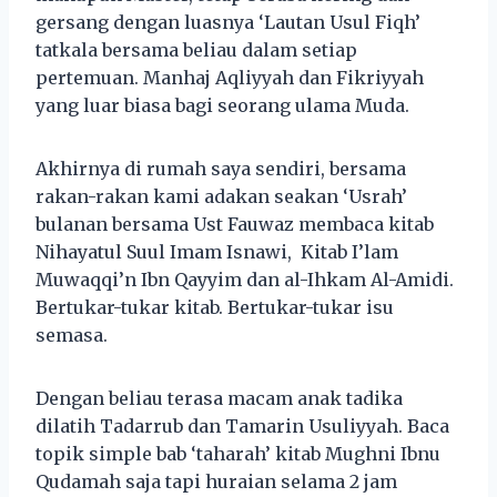
gersang dengan luasnya ‘Lautan Usul Fiqh’
tatkala bersama beliau dalam setiap
pertemuan. Manhaj Aqliyyah dan Fikriyyah
yang luar biasa bagi seorang ulama Muda.
Akhirnya di rumah saya sendiri, bersama
rakan-rakan kami adakan seakan ‘Usrah’
bulanan bersama Ust Fauwaz membaca kitab
Nihayatul Suul Imam Isnawi, Kitab I’lam
Muwaqqi’n Ibn Qayyim dan al-Ihkam Al-Amidi.
Bertukar-tukar kitab. Bertukar-tukar isu
semasa.
Dengan beliau terasa macam anak tadika
dilatih Tadarrub dan Tamarin Usuliyyah. Baca
topik simple bab ‘taharah’ kitab Mughni Ibnu
Qudamah saja tapi huraian selama 2 jam