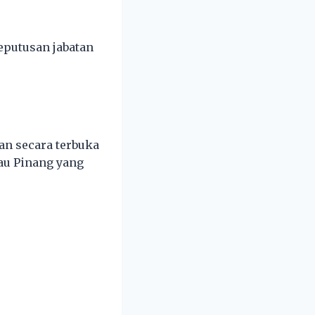
putusan jabatan
an secara terbuka
au Pinang yang