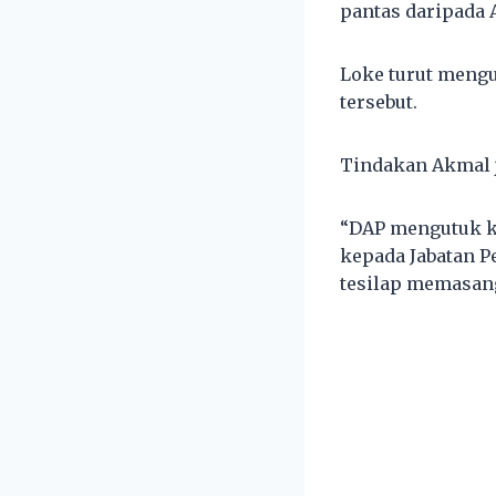
pantas daripada 
Loke turut meng
tersebut.
Tindakan Akmal j
“DAP mengutuk ke
kepada Jabatan 
tesilap memasang