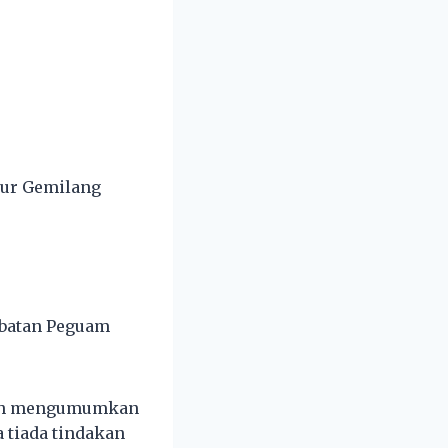
lur Gemilang
abatan Peguam
lah mengumumkan
 tiada tindakan