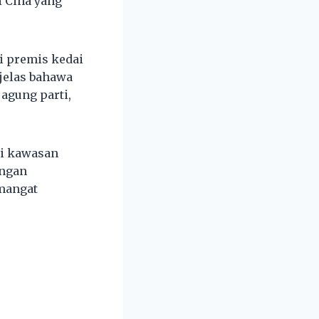
i Cina yang
i premis kedai
 jelas bahawa
 agung parti,
di kawasan
engan
emangat