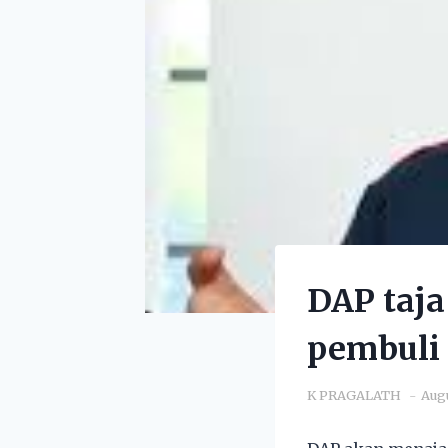
DAP taja
pembuli
K PRAGALATH
Augu