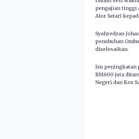
Dalam sesi waktu
pengajian tinggi
Alor Setar) kepad
Syahredzan Joha
penubuhan Ombud
diselesaikan.
Isu peningkatan 
RM600 juta ditan
Negeri dan Kos S