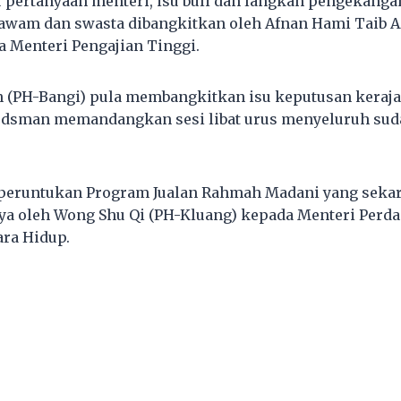
 pertanyaan menteri, isu buli dan langkah pengekangan
 awam dan swasta dibangkitkan oleh Afnan Hami Taib 
a Menteri Pengajian Tinggi.
n (PH-Bangi) pula membangkitkan isu keputusan keraj
sman memandangkan sesi libat urus menyeluruh su
peruntukan Program Jualan Rahmah Madani yang sekara
ya oleh Wong Shu Qi (PH-Kluang) kepada Menteri Per
ara Hidup.