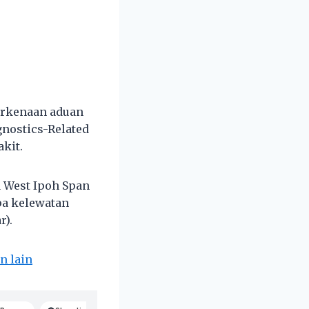
berkenaan aduan
gnostics-Related
kit.
a West Ipoh Span
pa kelewatan
r).
n lain