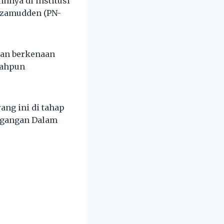
nnya di institusi
Azamudden (PN-
aan berkenaan
dahpun
ng ini di tahap
dagangan Dalam