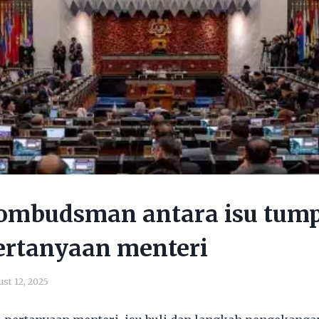
, ombudsman antara isu tum
ertanyaan menteri
st 12, 2025