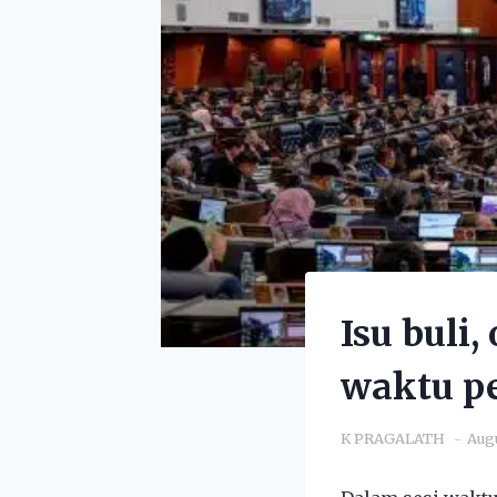
Isu buli
waktu p
K PRAGALATH
Augu