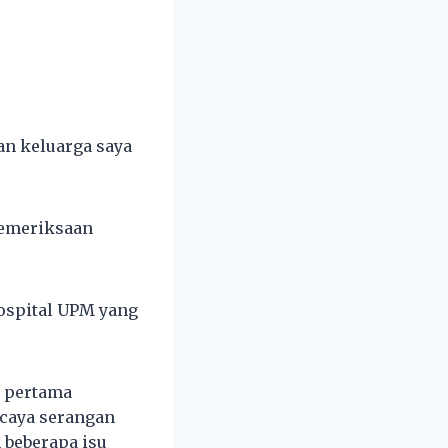
dan keluarga saya
pemeriksaan
ospital UPM yang
i pertama
rcaya serangan
 beberapa isu