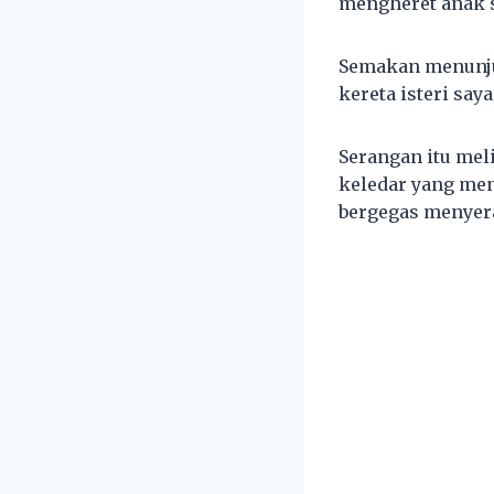
mengheret anak 
Semakan menunju
kereta isteri say
Serangan itu mel
keledar yang me
bergegas menyera