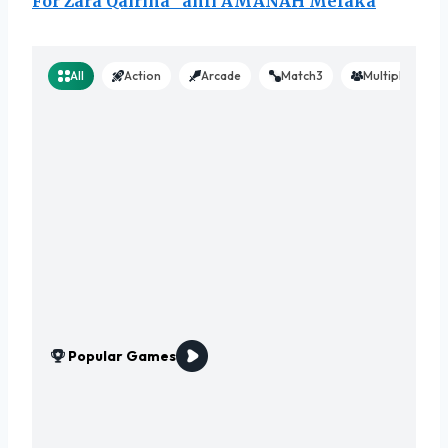
For Zara Qairina” ahli AMANAH Melaka