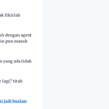
ak fikirlah
nuh dengan agent
kain pun masuk
n yang ada tidak
lagi,” titah
i jadi bualan