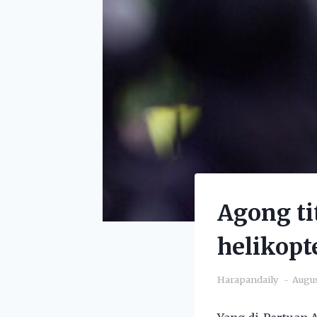
Agong ti
helikopt
Harapandaily
Augus