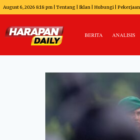
August 6, 2026 8:18 pm |
Tentang
|
Iklan
|
Hubungi
|
Pekerjaan
BERITA
ANALISIS