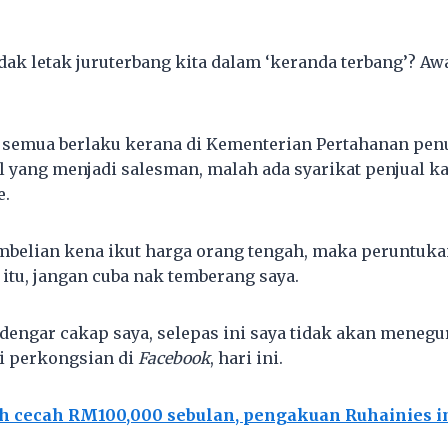
dak letak juruterbang kita dalam ‘keranda terbang’? Aw
i semua berlaku kerana di Kementerian Pertahanan pe
al yang menjadi salesman, malah ada syarikat penjual 
e.
belian kena ikut harga orang tengah, maka peruntuka
 itu, jangan cuba nak temberang saya.
dengar cakap saya, selepas ini saya tidak akan menegur 
i perkongsian di
Facebook
, hari ini.
h cecah RM100,000 sebulan, pengakuan Ruhainies in