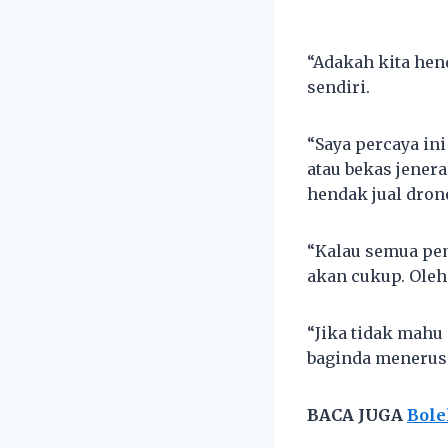
“Adakah kita hen
sendiri.
“Saya percaya in
atau bekas jener
hendak jual dron
“Kalau semua pem
akan cukup. Oleh
“Jika tidak mahu 
baginda menerus
BACA JUGA
Bole