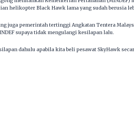
 Agong menitahkan Kementerian Pertahanan (MINDEF)
an helikopter Black Hawk lama yang sudah berusia leb
ang juga pemerintah tertinggi Angkatan Tentera Malay
NDEF supaya tidak mengulangi kesilapan lalu.
silapan dahulu apabila kita beli pesawat SkyHawk seca