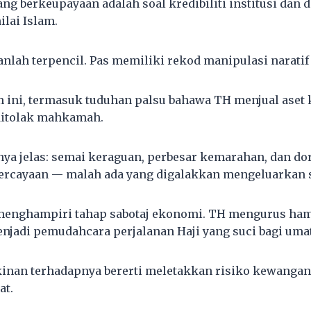
ng berkeupayaan adalah soal kredibiliti institusi dan 
ilai Islam.
anlah terpencil. Pas memiliki rekod manipulasi naratif
 ini, termasuk tuduhan palsu bahawa TH menjual aset
ditolak mahkamah.
a jelas: semai keraguan, perbesar kemarahan, dan d
percayaan — malah ada yang digalakkan mengeluarkan
 menghampiri tahap sabotaj ekonomi. TH mengurus ham
jadi pemudahcara perjalanan Haji yang suci bagi umat
inan terhadapnya bererti meletakkan risiko kewangan
at.