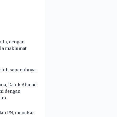
ula, dengan
ola maklumat
untuh sepenuhnya.
tama, Datuk Ahmad
ini dengan
im.
 dan PN, menukar