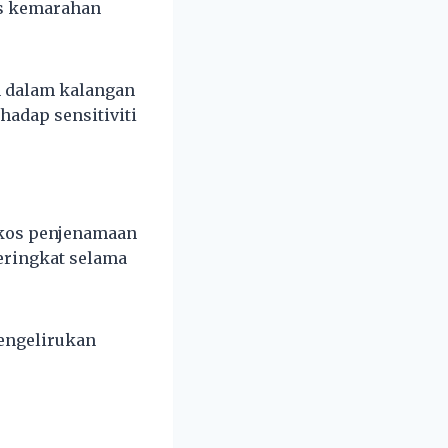
as kemarahan
n dalam kalangan
adap sensitiviti
 kos penjenamaan
eringkat selama
engelirukan