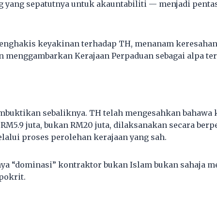
 yang sepatutnya untuk akauntabiliti — menjadi pent
 menghakis keyakinan terhadap TH, menanam keresaha
n menggambarkan Kerajaan Perpaduan sebagai alpa terh
mbuktikan sebaliknya. TH telah mengesahkan bahawa
RM5.9 juta, bukan RM20 juta, dilaksanakan secara berp
elalui proses perolehan kerajaan yang sah.
a “dominasi” kontraktor bukan Islam bukan sahaja m
pokrit.