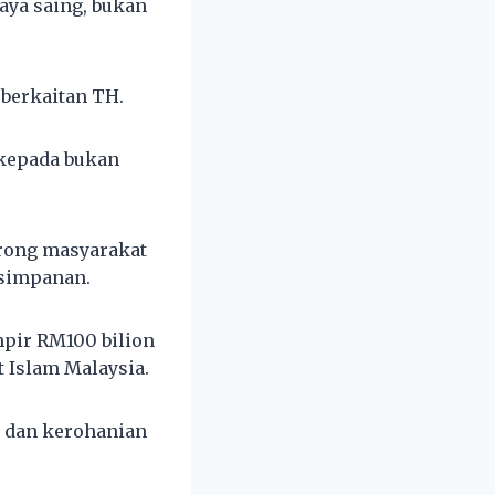
daya saing, bukan
 berkaitan TH.
 kepada bukan
orong masyarakat
 simpanan.
pir RM100 bilion
 Islam Malaysia.
 dan kerohanian