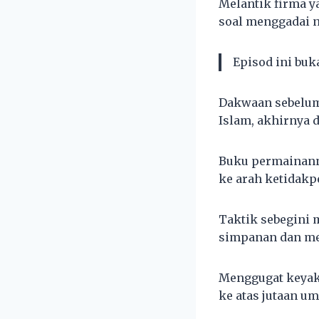
Melantik firma ya
soal menggadai n
Episod ini buk
Dakwaan sebelum
Islam, akhirnya 
Buku permainanny
ke arah ketidak
Taktik sebegini
simpanan dan men
Menggugat keyak
ke atas jutaan um