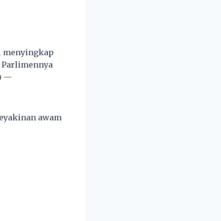
gi menyingkap
i Parlimennya
) —
 keyakinan awam