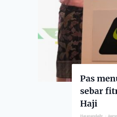
Pas menuj
sebar f
Haji
Harapandaily
Augus