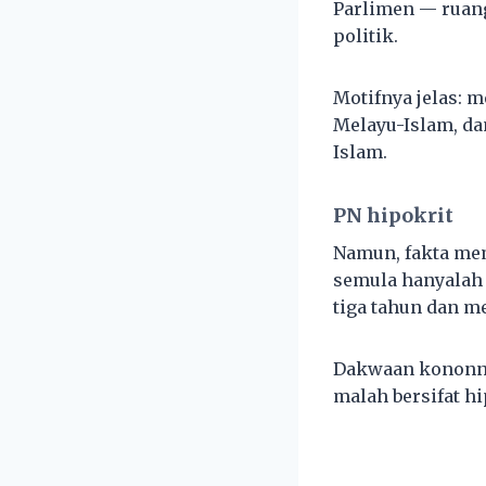
Parlimen — ruang
politik.
Motifnya jelas:
Melayu-Islam, da
Islam.
PN hipokrit
Namun, fakta me
semula hanyalah 
tiga tahun dan m
Dakwaan kononny
malah bersifat hi