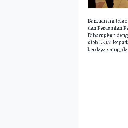
Bantuan ini tel
dan Perasmian P
Diharapkan denga
oleh LKIM kepada
berdaya saing, d