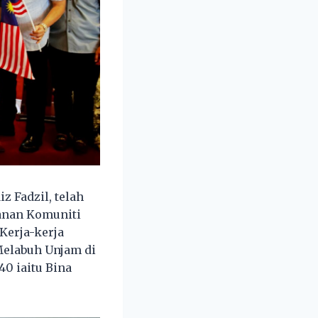
 Fadzil, telah
anan Komuniti
Kerja-kerja
elabuh Unjam di
0 iaitu Bina