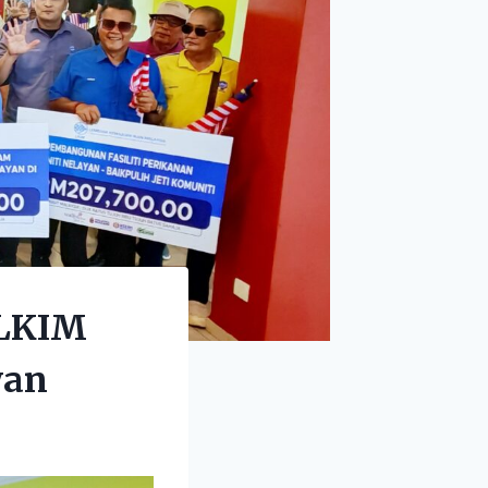
 LKIM
yan