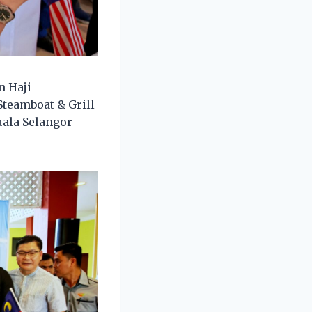
 Haji
teamboat & Grill
uala Selangor