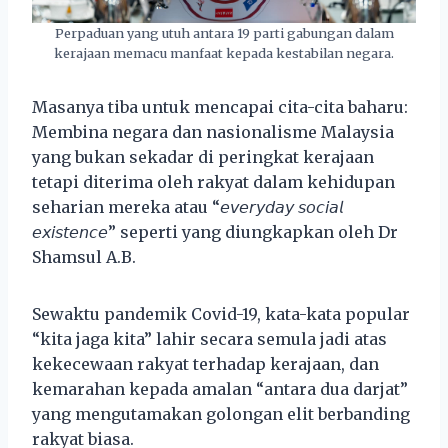
Perpaduan yang utuh antara 19 parti gabungan dalam
kerajaan memacu manfaat kepada kestabilan negara.
Masanya tiba untuk mencapai cita-cita baharu:
Membina negara dan nasionalisme Malaysia
yang bukan sekadar di peringkat kerajaan
tetapi diterima oleh rakyat dalam kehidupan
seharian mereka atau “𝘦𝘷𝘦𝘳𝘺𝘥𝘢𝘺 𝘴𝘰𝘤𝘪𝘢𝘭
𝘦𝘹𝘪𝘴𝘵𝘦𝘯𝘤𝘦” seperti yang diungkapkan oleh Dr
Shamsul A.B.
Sewaktu pandemik Covid-19, kata-kata popular
“kita jaga kita” lahir secara semula jadi atas
kekecewaan rakyat terhadap kerajaan, dan
kemarahan kepada amalan “antara dua darjat”
yang mengutamakan golongan elit berbanding
rakyat biasa.