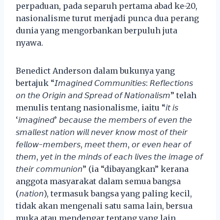
perpaduan, pada separuh pertama abad ke-20,
nasionalisme turut menjadi punca dua perang
dunia yang mengorbankan berpuluh juta
nyawa.
Benedict Anderson dalam bukunya yang
bertajuk “𝘐𝘮𝘢𝘨𝘪𝘯𝘦𝘥 𝘊𝘰𝘮𝘮𝘶𝘯𝘪𝘵𝘪𝘦𝘴: 𝘙𝘦𝘧𝘭𝘦𝘤𝘵𝘪𝘰𝘯𝘴
𝘰𝘯 𝘵𝘩𝘦 𝘖𝘳𝘪𝘨𝘪𝘯 𝘢𝘯𝘥 𝘚𝘱𝘳𝘦𝘢𝘥 𝘰𝘧 𝘕𝘢𝘵𝘪𝘰𝘯𝘢𝘭𝘪𝘴𝘮” telah
menulis tentang nasionalisme, iaitu “𝘪𝘵 𝘪𝘴
‘𝘪𝘮𝘢𝘨𝘪𝘯𝘦𝘥’ 𝘣𝘦𝘤𝘢𝘶𝘴𝘦 𝘵𝘩𝘦 𝘮𝘦𝘮𝘣𝘦𝘳𝘴 𝘰𝘧 𝘦𝘷𝘦𝘯 𝘵𝘩𝘦
𝘴𝘮𝘢𝘭𝘭𝘦𝘴𝘵 𝘯𝘢𝘵𝘪𝘰𝘯 𝘸𝘪𝘭𝘭 𝘯𝘦𝘷𝘦𝘳 𝘬𝘯𝘰𝘸 𝘮𝘰𝘴𝘵 𝘰𝘧 𝘵𝘩𝘦𝘪𝘳
𝘧𝘦𝘭𝘭𝘰𝘸-𝘮𝘦𝘮𝘣𝘦𝘳𝘴, 𝘮𝘦𝘦𝘵 𝘵𝘩𝘦𝘮, 𝘰𝘳 𝘦𝘷𝘦𝘯 𝘩𝘦𝘢𝘳 𝘰𝘧
𝘵𝘩𝘦𝘮, 𝘺𝘦𝘵 𝘪𝘯 𝘵𝘩𝘦 𝘮𝘪𝘯𝘥𝘴 𝘰𝘧 𝘦𝘢𝘤𝘩 𝘭𝘪𝘷𝘦𝘴 𝘵𝘩𝘦 𝘪𝘮𝘢𝘨𝘦 𝘰𝘧
𝘵𝘩𝘦𝘪𝘳 𝘤𝘰𝘮𝘮𝘶𝘯𝘪𝘰𝘯” (ia “dibayangkan” kerana
anggota masyarakat dalam semua bangsa
(𝘯𝘢𝘵𝘪𝘰𝘯), termasuk bangsa yang paling kecil,
tidak akan mengenali satu sama lain, bersua
muka atau mendengar tentang yang lain,