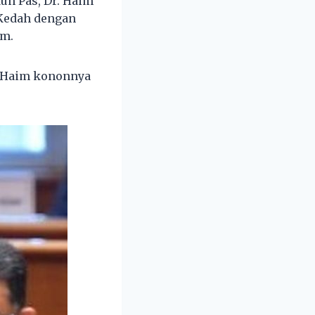
n Pas, Dr. Haim
Kedah dengan
am.
. Haim kononnya