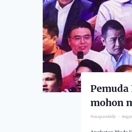
Pemuda 
mohon m
Harapandaily
Augus