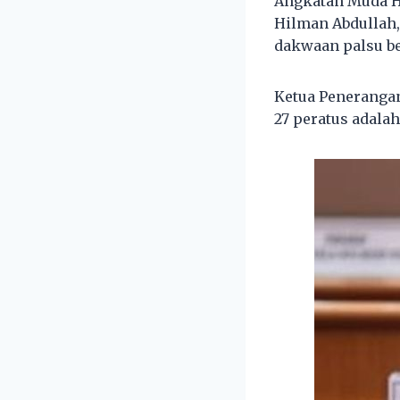
Angkatan Muda H
Hilman Abdullah
dakwaan palsu be
Ketua Peneranga
27 peratus adalah