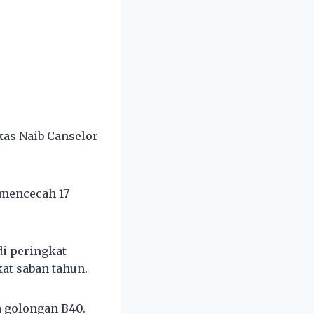
kas Naib Canselor
 mencecah 17
di peringkat
at saban tahun.
da golongan B40.