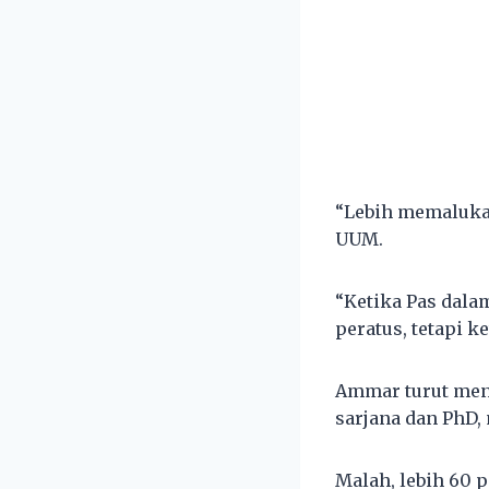
“Lebih memalukan
UUM.
“Ketika Pas dala
peratus, tetapi k
Ammar turut menj
sarjana dan PhD,
Malah, lebih 60 p