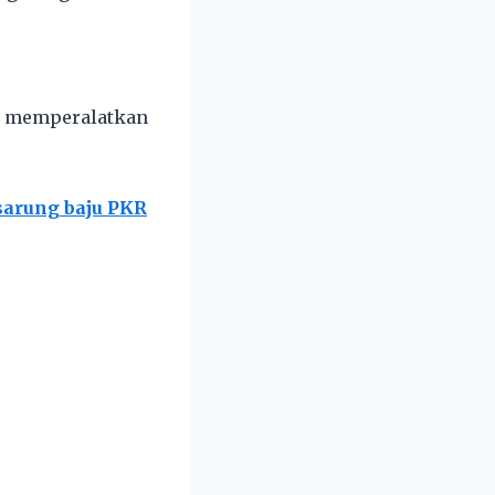
up memperalatkan
 sarung baju PKR