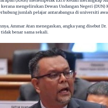
arapan (AMH) menempelak Exco Kedah merangkap Adu
, kerana mengelirukan Dewan Undangan Negeri (DUN) 
rhubung jumlah pelajar antarabangsa di universiti aw
nnya, Ammar Atan menegaskan, angka yang disebut Dr
 tidak benar sama sekali.