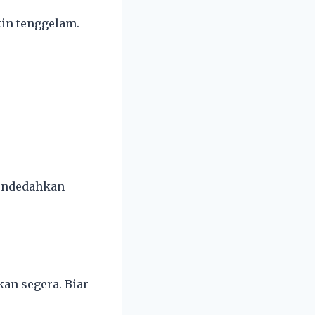
kin tenggelam.
endedahkan
an segera. Biar