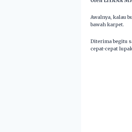
Oleh LIYANA M
Awalnya, kalau b
bawah karpet.
Diterima begitu s
cepat-cepat lupa