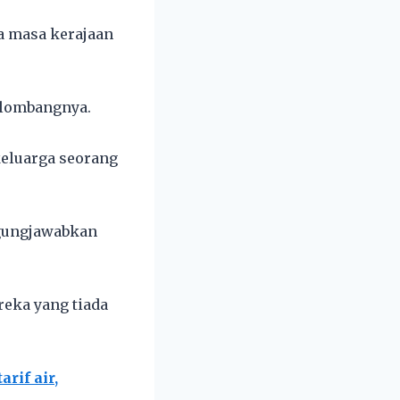
ba masa kerajaan
elombangnya.
 keluarga seorang
ggungjawabkan
reka yang tiada
rif air,