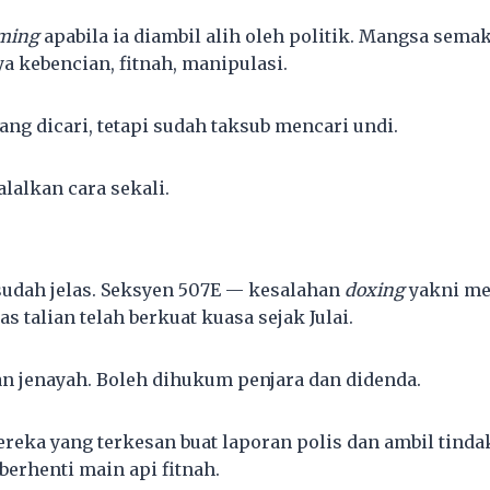
ming
apabila ia diambil alih oleh politik. Mangsa sema
a kebencian, fitnah, manipulasi.
ng dicari, tetapi sudah taksub mencari undi.
alkan cara sekali.
udah jelas. Seksyen 507E — kesalahan
doxing
yakni m
as talian telah berkuat kuasa sejak Julai.
an jenayah. Boleh dihukum penjara dan didenda.
reka yang terkesan buat laporan polis dan ambil tindak
berhenti main api fitnah.