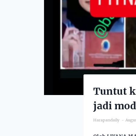
Tuntut k
jadi mod
Harapandaily
Augus