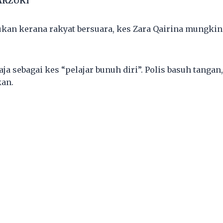
ARZUKI
ukan kerana rakyat bersuara, kes Zara Qairina mungki
aja sebagai kes “pelajar bunuh diri”. Polis basuh tangan
kan.