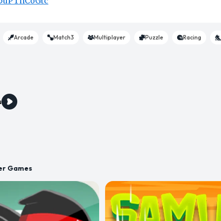
/L5uPTnCoGtc