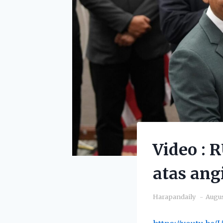
Video : 
atas ang
Harapandaily
Augus