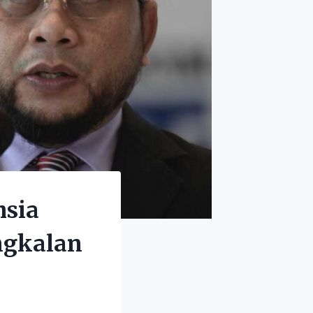
hsia
ngkalan