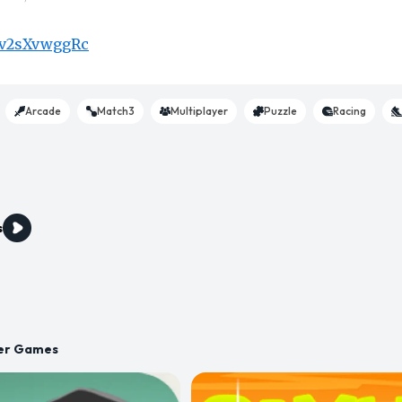
/nv2sXvwggRc