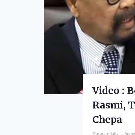
Video : 
Rasmi, 
Chepa
Harapandaily
Augus