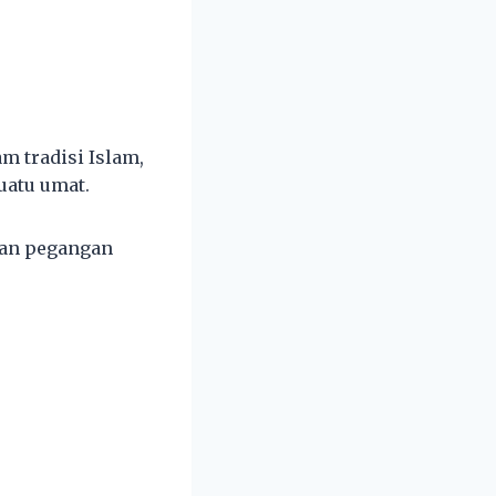
m tradisi Islam,
uatu umat.
dan pegangan