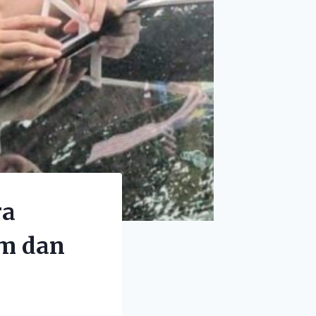
ra
um dan