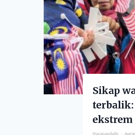
Sikap wa
terbali
ekstrem
Harapandaily
Augus