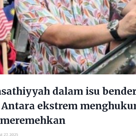
sathiyyah dalam isu bende
k: Antara ekstrem menghuk
 meremehkan
t 27, 2025