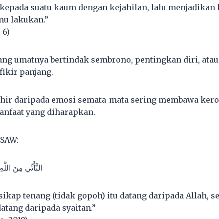
kepada suatu kaum dengan kejahilan, lalu menjadika
mu lakukan.”
 6)
ang umatnya bertindak sembrono, pentingkan diri, at
fikir panjang.
ahir daripada emosi semata-mata sering membawa kero
anfaat yang diharapkan.
 SAW:
التَّأَنِّي مِنَ اللَّ
ikap tenang (tidak gopoh) itu datang daripada Allah, 
datang daripada syaitan.”