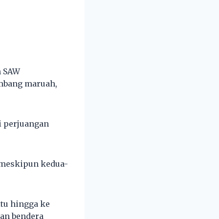
h SAW
ambang maruah,
i perjuangan
, meskipun kedua-
itu hingga ke
an bendera