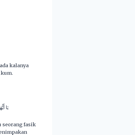
 ada kalanya
ukum.
يَا أَيّ
 seorang fasik
 menimpakan