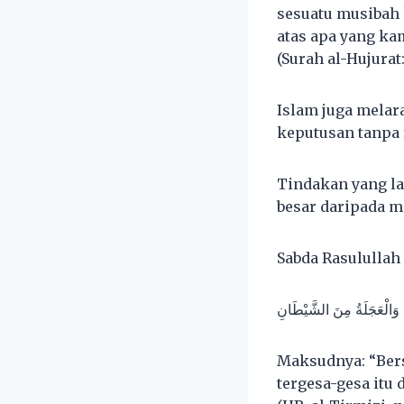
sesuatu musibah 
atas apa yang ka
(Surah al-Hujurat:
Islam juga melar
keputusan tanpa 
Tindakan yang l
besar daripada m
Sabda Rasulullah
‎هِ وَالْعَجَلَةُ مِنَ الشَّيْطَانِ
Maksudnya: “Bers
tergesa-gesa itu 