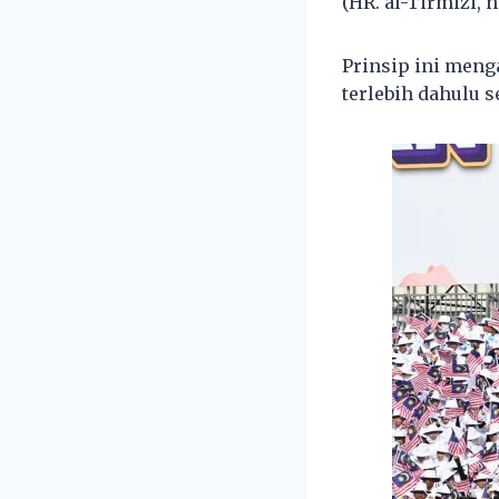
(HR. al-Tirmizi, n
Prinsip ini meng
terlebih dahulu s