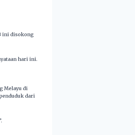
B ini disokong
ataan hari ini.
g Melayu di
 penduduk dari
.