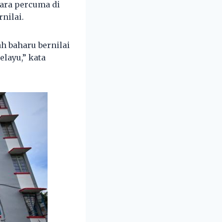
cara percuma di
nilai.
h baharu bernilai
layu,” kata