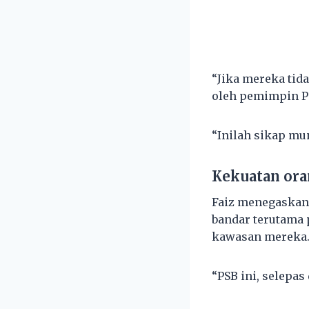
“Jika mereka tid
oleh pemimpin Pa
“Inilah sikap mu
Kekuatan or
Faiz menegaskan
bandar terutama 
kawasan mereka
“PSB ini, selepa