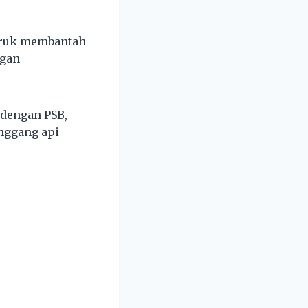
buruk membantah
ngan
 dengan PSB,
nggang api