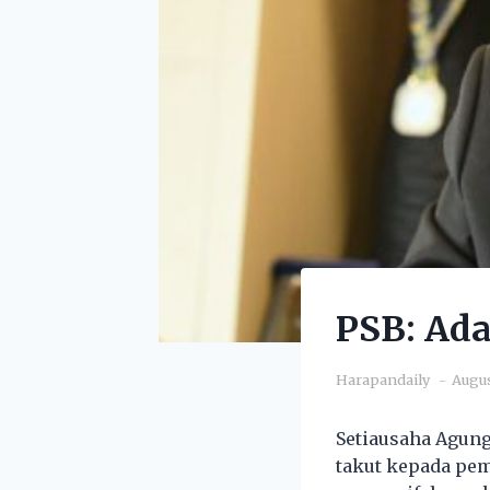
PSB: Ad
Harapandaily
Augus
Setiausaha Agung
takut kepada pe