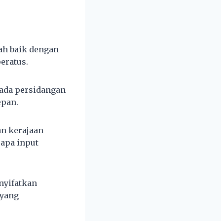
ah baik dengan
eratus.
ada persidangan
epan.
n kerajaan
rapa input
nyifatkan
 yang