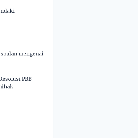
endaki
ersoalan mengenai
 Resolusi PBB
mihak