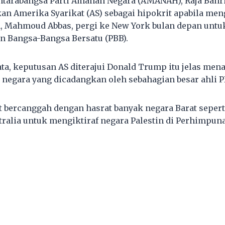
ntarabangsa Parti Amanah Negara (AMANAH), Raja Bahr
n Amerika Syarikat (AS) sebagai hipokrit apabila men
n, Mahmoud Abbas, pergi ke New York bulan depan unt
n Bangsa-Bangsa Bersatu (PBB).
ata, keputusan AS diterajui Donald Trump itu jelas men
 negara yang dicadangkan oleh sebahagian besar ahli P
t bercanggah dengan hasrat banyak negara Barat seperti
tralia untuk mengiktiraf negara Palestin di Perhimpu