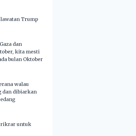
m lawatan Trump
 Gaza dan
ober, kita mesti
ada bulan Oktober
erana walau
g dan dibiarkan
sedang
erikrar untuk