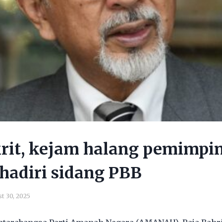
rit, kejam halang pemimpi
 hadiri sidang PBB
t 30, 2025