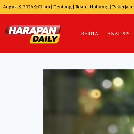
August 9, 2026 9:01 pm |
Tentang
|
Iklan
|
Hubungi
|
Pekerjaan
BERITA
ANALISIS