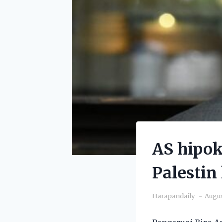
AS hipok
Palestin
Harapandaily
Augus