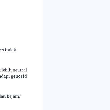
ertindak
 lebih neutral
adapi genosid
dan kejam,”