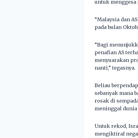
untuk menggesa s
“Malaysia dan A
pada bulan Oktob
“Bagi menunjukka
penafian AS terh
menyuarakan prot
nanti,” tegasnya.
Beliau berpendap
sebanyak mana ba
rosak di sempada
meninggal dunia h
Untuk rekod, Isr
mengiktiraf nega