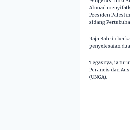
Pengerusi Biro A
Ahmad menyifatka
Presiden Palesti
sidang Pertubuha
Raja Bahrin berk
penyelesaian dua
Tegasnya, ia turu
Perancis dan Aus
(UNGA).