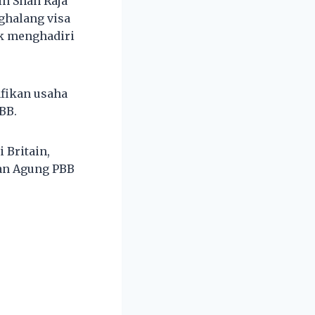
in Shah Raja
ghalang visa
uk menghadiri
afikan usaha
BB.
 Britain,
nan Agung PBB