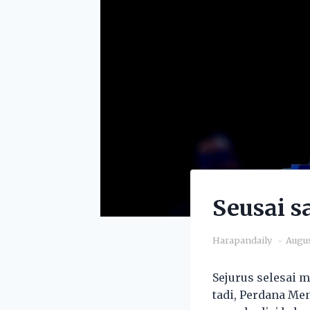
Seusai 
Harapandaily
Augus
Sejurus selesai 
tadi, Perdana Men