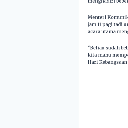
menghadiri beber
Menteri Komunika
jam 11 pagi tadi
acara utama men
“Beliau sudah beb
kita mahu mempe
Hari Kebangsaan 