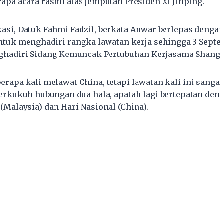
apa acara rasmi atas jemputan Presiden Xi Jinping.
si, Datuk Fahmi Fadzil, berkata Anwar berlepas deng
 untuk menghadiri rangka lawatan kerja sehingga 3 Sept
ghadiri Sidang Kemuncak Pertubuhan Kerjasama Shangh
erapa kali melawat China, tetapi lawatan kali ini sang
rkukuh hubungan dua hala, apatah lagi bertepatan de
(Malaysia) dan Hari Nasional (China).