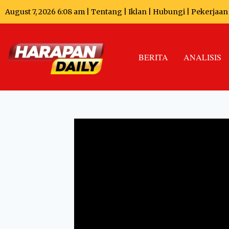
August 7, 2026 6:08 am |
Tentang
|
Iklan
|
Hubungi
|
Pekerjaan
BERITA
ANALISIS