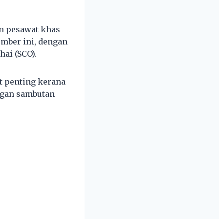
an pesawat khas
ember ini, dengan
ai (SCO).
at penting kerana
ngan sambutan