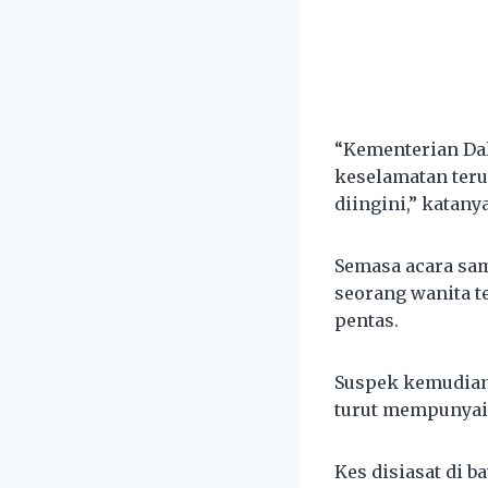
“Kementerian Da
keselamatan teru
diingini,” katany
Semasa acara sam
seorang wanita t
pentas.
Suspek kemudian 
turut mempunyai 
Kes disiasat di 