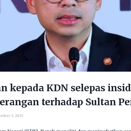
an kepada KDN selepas insi
erangan terhadap Sultan P
mber 3, 2025