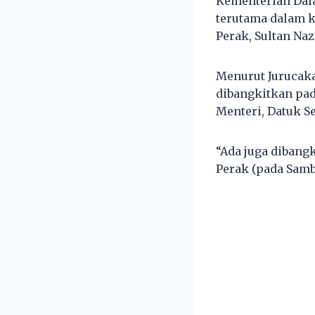
Kementerian Dal
terutama dalam k
Perak, Sultan Naz
Menurut Jurucaka
dibangkitkan pa
Menteri, Datuk S
“Ada juga dibang
Perak (pada Samb