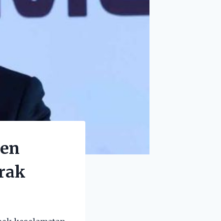
den
erak