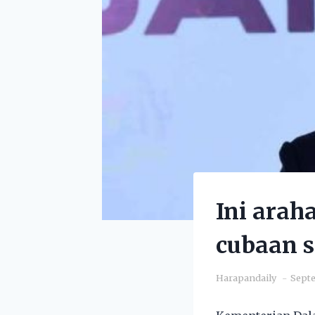
Ini arah
cubaan s
Harapandaily
Septe