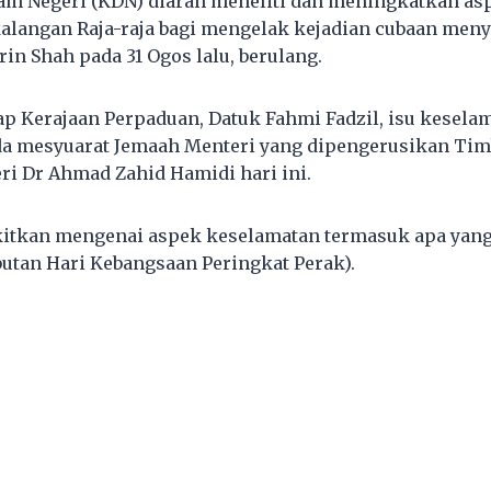
am Negeri (KDN) diarah meneliti dan meningkatkan as
alangan Raja-raja bagi mengelak kejadian cubaan meny
rin Shah pada 31 Ogos lalu, berulang.
p Kerajaan Perpaduan, Datuk Fahmi Fadzil, isu keselam
da mesyuarat Jemaah Menteri yang dipengerusikan Tim
eri Dr Ahmad Zahid Hamidi hari ini.
kitkan mengenai aspek keselamatan termasuk apa yang 
utan Hari Kebangsaan Peringkat Perak).