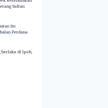
pek keselamatan
erang Sultan
atan itu
balan Perdana
berlaku di Ipoh,