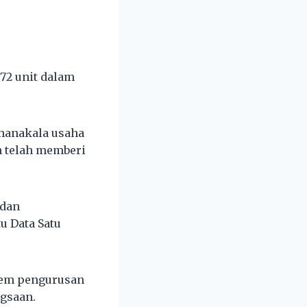
872 unit dalam
manakala usaha
 telah memberi
 dan
u Data Satu
stem pengurusan
gsaan.