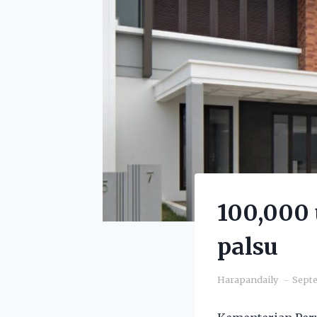
100,000 
palsu
Harapandaily
Septe