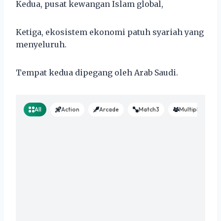
Kedua, pusat kewangan Islam global,
Ketiga, ekosistem ekonomi patuh syariah yang
menyeluruh.
Tempat kedua dipegang oleh Arab Saudi.