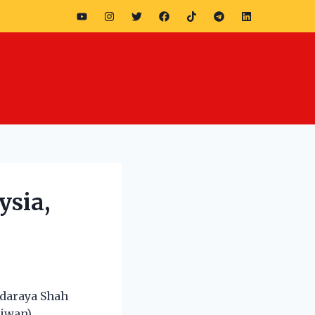
ysia,
ndaraya Shah
ajwan)