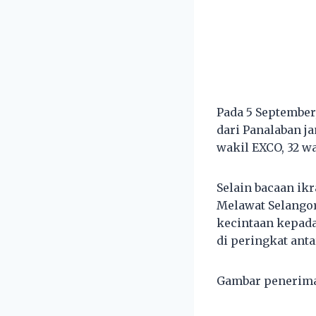
Pada 5 Septembe
dari Panalaban ja
wakil EXCO, 32 w
Selain bacaan ik
Melawat Selangor
kecintaan kepad
di peringkat ant
Gambar penerimaa