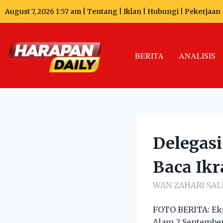
August 7, 2026 1:57 am |
Tentang
|
Iklan
|
Hubungi
|
Pekerjaan
BERITA
ANALISIS
Delegasi
Baca Ikr
WAN ZAHARI SAL
FOTO BERITA: Eks
Alam 2 September