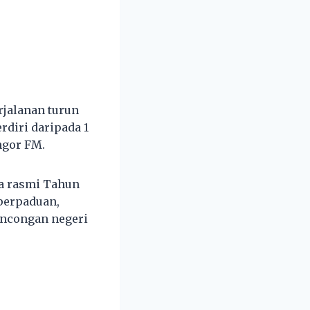
jalanan turun
rdiri daripada 1
ngor FM.
ra rasmi Tahun
perpaduan,
ncongan negeri