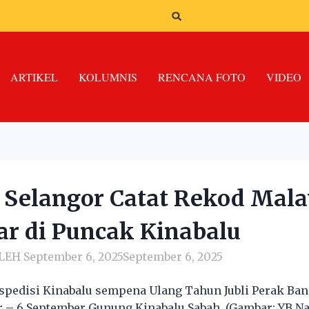
ARTIKEL
KOLUMNIS
RENCANA FOTO
VIDEO
 Selangor Catat Rekod Mala
ar di Puncak Kinabalu
LEH
September 6, 2025
September 6, 2025
pedisi Kinabalu sempena Ulang Tahun Jubli Perak Ba
 – 6 September Gunung Kinabalu Sabah. (Gambar: YB N