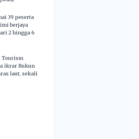
ai 39 peserta
imi berjaya
ri 2 hingga 6
, Tourism
ca ikrar Rukun
as laut, sekali