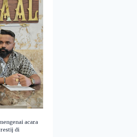
mengenai acara
estij di