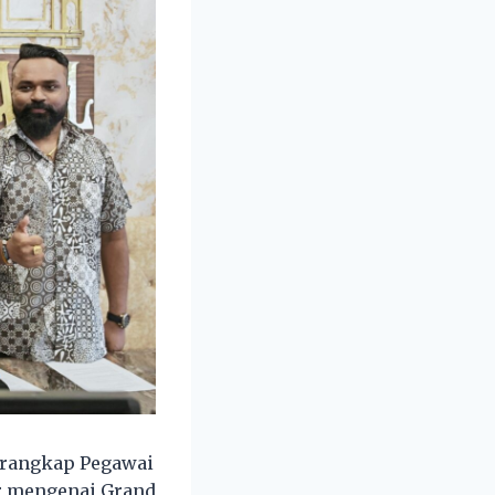
erangkap Pegawai
r mengenai Grand