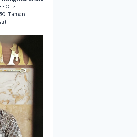
 • One
/50, Taman
sa)