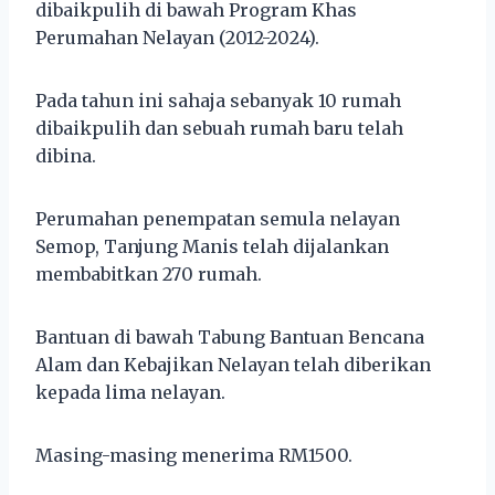
dibaikpulih di bawah Program Khas
Perumahan Nelayan (2012-2024).
Pada tahun ini sahaja sebanyak 10 rumah
dibaikpulih dan sebuah rumah baru telah
dibina.
Perumahan penempatan semula nelayan
Semop, Tanjung Manis telah dijalankan
membabitkan 270 rumah.
Bantuan di bawah Tabung Bantuan Bencana
Alam dan Kebajikan Nelayan telah diberikan
kepada lima nelayan.
Masing-masing menerima RM1500.