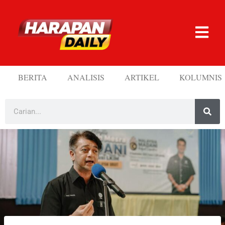
BERITA
ANALISIS
ARTIKEL
KOLUMNIS