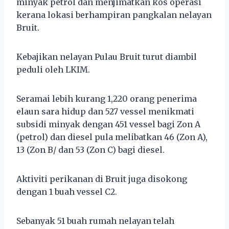
minyak petrol dan menjimatkan kos operasi
kerana lokasi berhampiran pangkalan nelayan
Bruit.
Kebajikan nelayan Pulau Bruit turut diambil
peduli oleh LKIM.
Seramai lebih kurang 1,220 orang penerima
elaun sara hidup dan 527 vessel menikmati
subsidi minyak dengan 451 vessel bagi Zon A
(petrol) dan diesel pula melibatkan 46 (Zon A),
13 (Zon B/ dan 53 (Zon C) bagi diesel.
Aktiviti perikanan di Bruit juga disokong
dengan 1 buah vessel C2.
Sebanyak 51 buah rumah nelayan telah