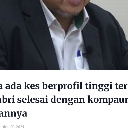
ada kes berprofil tinggi t
abri selesai dengan kompaun
sannya
mber 10, 2025