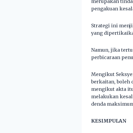
merupakan tinda
pengakuan kesal
Strategi ini me
yang dipertikaik
Namun, jika tert
perbicaraan pen
Mengikut Seksyen
berkaitan, bole
mengikut akta it
melakukan kesala
denda maksimum 
KESIMPULAN