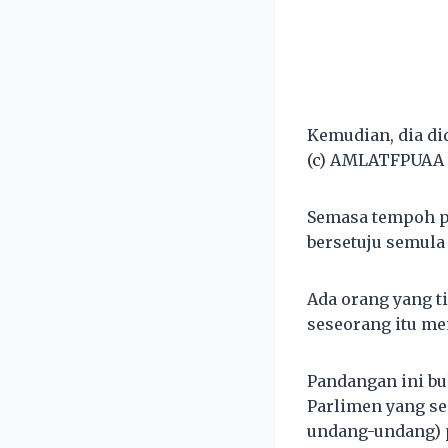
Kemudian, dia di
(c) AMLATFPUAA 2
Semasa tempoh pe
bersetuju semula
Ada orang yang t
seseorang itu men
Pandangan ini bu
Parlimen yang s
undang-undang) p