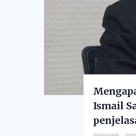
Mengapa 
Ismail S
penjela
Harapandaily
Septe