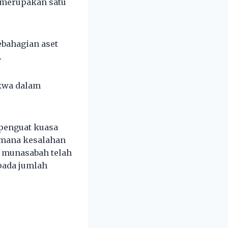
 merupakan satu
bahagian aset
.
akwa dalam
penguat kuasa
-mana kesalahan
a munasabah telah
pada jumlah