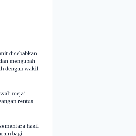
umit disebabkan
 dan mengubah
ah dengan wakil
bawah meja’
wangan rentas
 sementara hasil
aram bagi