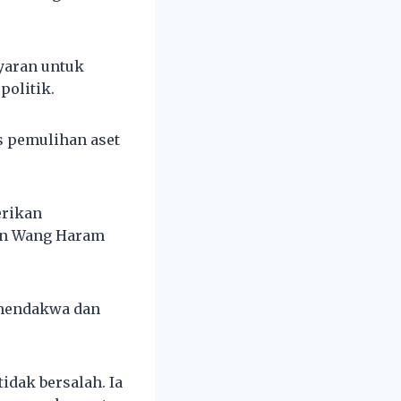
ayaran untuk
politik.
s pemulihan aset
erikan
han Wang Haram
 mendakwa dan
idak bersalah. Ia