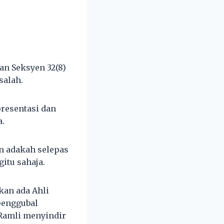
an Seksyen 32(8)
salah.
resentasi dan
a.
n adakah selepas
itu sahaja.
kan ada Ahli
penggubal
 Ramli menyindir