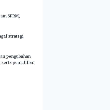
aram SPRM,
ai strategi
ukan pengubahan
 serta pemulihan