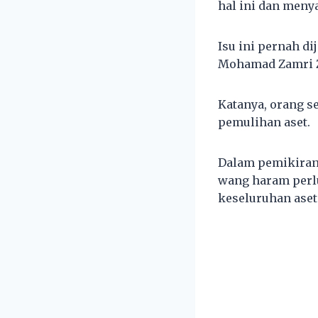
hal ini dan menya
Isu ini pernah 
Mohamad Zamri Z
Katanya, orang s
pemulihan aset.
Dalam pemikiran 
wang haram perl
keseluruhan aset 