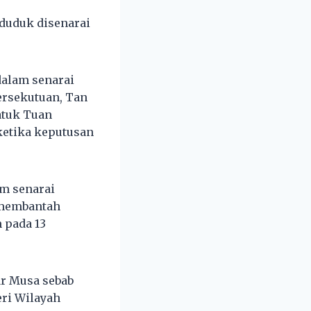
nduduk disenarai
dalam senarai
ersekutuan, Tan
atuk Tuan
etika keputusan
am senarai
k membantah
 pada 13
ar Musa sebab
ri Wilayah