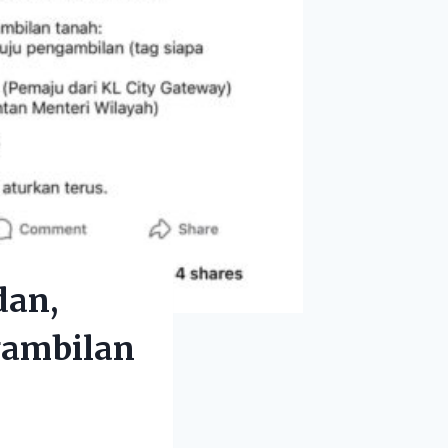
dan,
gambilan