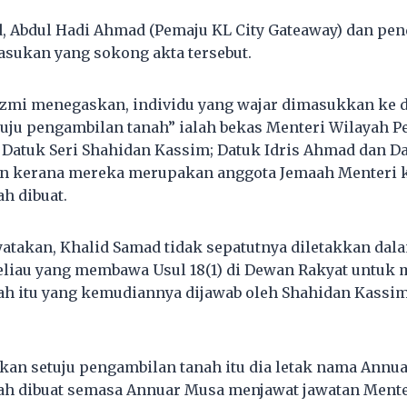
, Abdul Hadi Ahmad (Pemaju KL City Gateaway) dan pe
asukan yang sokong akta tersebut.
azmi menegaskan, individu yang wajar dimasukkan ke 
uju pengambilan tanah” ialah bekas Menteri Wilayah P
 Datuk Seri Shahidan Kassim; Datuk Idris Ahmad dan D
n kerana mereka merupakan anggota Jemaah Menteri k
h dibuat.
yatakan, Khalid Samad tidak sepatutnya diletakkan dal
beliau yang membawa Usul 18(1) di Dewan Rakyat untu
h itu yang kemudiannya dijawab oleh Shahidan Kassim
kan setuju pengambilan tanah itu dia letak nama Annu
ah dibuat semasa Annuar Musa menjawat jawatan Mente