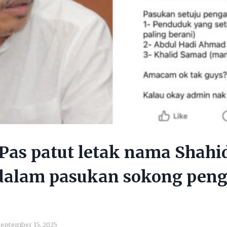
as patut letak nama Shahi
dalam pasukan sokong pen
eptember 15, 2025