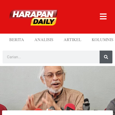
BERITA
ANALISIS
ARTIKEL
KOLUMNIS