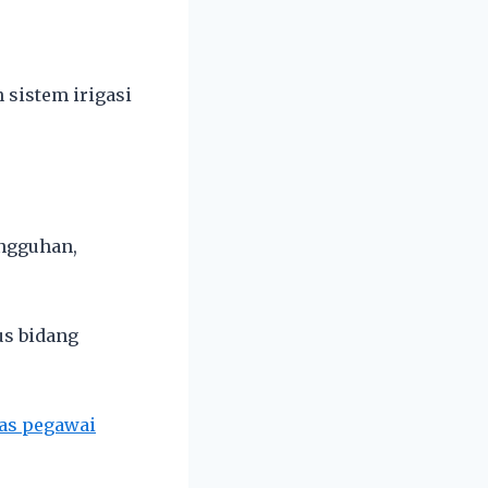
 sistem irigasi
ngguhan,
s bidang
kas pegawai