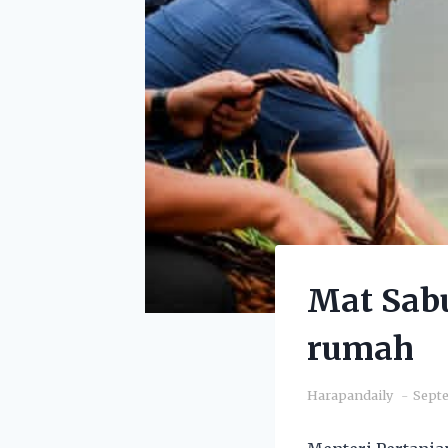
Mat Sab
rumah
Harapandaily
Septe