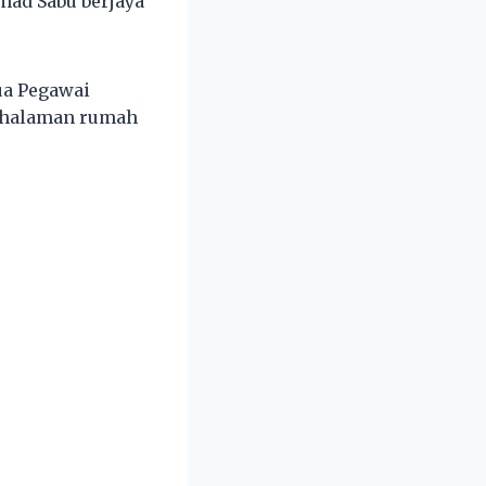
mad Sabu berjaya
ua Pegawai
i halaman rumah