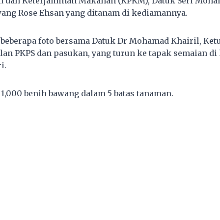
n dan Keterjaminan Makanan (KPKM), Datuk Seri Moha
wang Rose Ehsan yang ditanam di kediamannya.
 beberapa foto bersama Datuk Dr Mohamad Khairil, Ket
lan PKPS dan pasukan, yang turun ke tapak semaian d
i.
1,000 benih bawang dalam 5 batas tanaman.